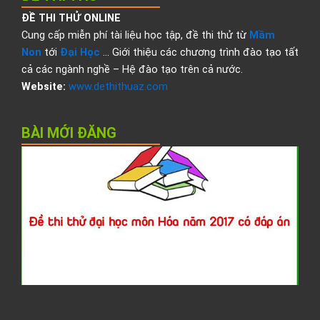
ĐỀ THI THỬ ONLINE
Cung cấp miễn phí tài liệu học tập, đề thi thử từ
Mầm
Non
tới
Đại Học
… Giới thiệu các chương trình đào tạo tất
cả các ngành nghề – Hệ đào tạo trên cả nước.
Website:
www.dethithuaz.com
BÀI MỚI ĐĂNG
Đ
t
t
đ
h
H
2
c