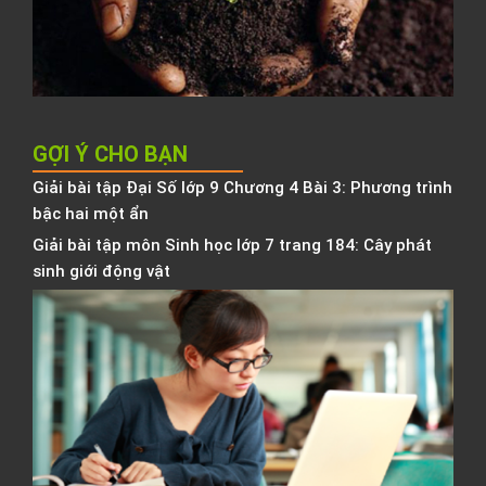
K
h
b
h
GỢI Ý CHO BẠN
Giải bài tập Đại Số lớp 9 Chương 4 Bài 3: Phương trình
bậc hai một ẩn
Giải bài tập môn Sinh học lớp 7 trang 184: Cây phát
sinh giới động vật
T
h
2
t
t
Đ
h