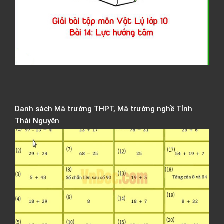
V
l
B
1
L
h
t
Danh sách Mã trường THPT, Mã trường nghề Tỉnh
Thái Nguyên
Đ
V
T
2
2
2
đ