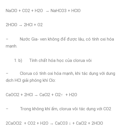
NaClO + CO2 + H2O → NaHCO3 + HClO
2HClO → 2HCl + O2
– Nước Gia- ven không để được lâu, có tính oxi hóa
mạnh.
b) Tính chất hóa học của clorua vôi
– Clorua có tính oxi hóa mạnh, khi tác dụng với dung
dịch HCl giải phóng khí Clo:
CaOCl2 + 2HCl → CaCl2 + Cl2↑ + H2O
– Trong không khí ẩm, clorua vôi tác dụng với CO2
2CaOCl2 + CO2 + H2O → CaCO3 ↓ + CaCl2 + 2HClO