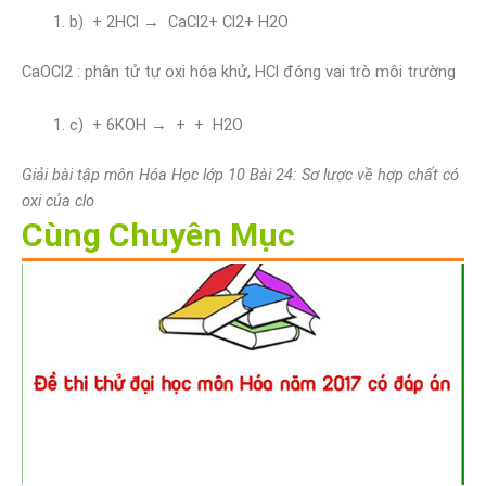
b) + 2HCl → CaCl2+ Cl2+ H2O
CaOCl2 : phân tử tự oxi hóa khử, HCl đóng vai trò môi trường
c) + 6KOH → + + H2O
Giải bài tập môn Hóa Học lớp 10 Bài 24: Sơ lược về hợp chất có
oxi của clo
Cùng Chuyên Mục