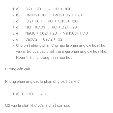
a) Cl2+ H2O → HCl + HClO
b) CaOCl2+ HCl → CaCl2+ Cl2 + H2O
c) Cl2+ KOH → KCl + KClO3+ H2O
d) HCl + KClO3 → KCl + Cl2+ H2O
e) NaClO + CO2+ H2O → NaHCO3+ HClO
g) CaOCl2 → CaCl2 + O2
Cho biết những phản ứng nào là phản ứng oxi hóa khử
và vai trò của các chất tham gia phản ứng oxi hóa khử.
Hoàn thành phương trình hóa học.
Hướng dẫn giải:
Những phản ứng sau là phản ứng oxi hóa khử:
a) + H2O → +
Cl2 vừa là chất khử vừa là chất oxi hóa.