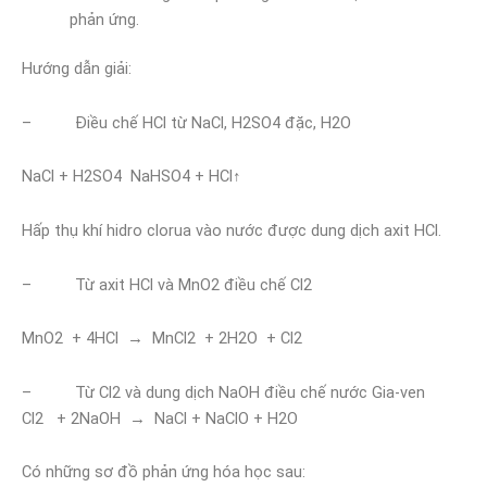
phản ứng.
Hướng dẫn giải:
– Điều chế HCl từ NaCl, H2SO4 đặc, H2O
NaCl + H2SO4 NaHSO4 + HCl↑
Hấp thụ khí hidro clorua vào nước được dung dịch axit HCl.
– Từ axit HCl và MnO2 điều chế Cl2
MnO2 + 4HCl → MnCl2 + 2H2O + Cl2
– Từ Cl2 và dung dịch NaOH điều chế nước Gia-ven
Cl2 + 2NaOH → NaCl + NaClO + H2O
Có những sơ đồ phản ứng hóa học sau: