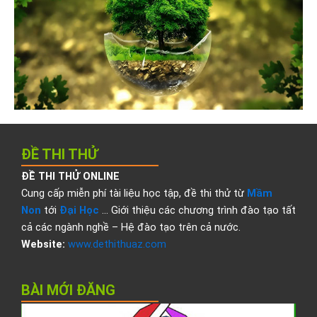
ĐỀ THI THỬ
ĐỀ THI THỬ ONLINE
Cung cấp miễn phí tài liệu học tập, đề thi thử từ
Mầm
Non
tới
Đại Học
… Giới thiệu các chương trình đào tạo tất
cả các ngành nghề – Hệ đào tạo trên cả nước.
Website:
www.dethithuaz.com
BÀI MỚI ĐĂNG
Đ