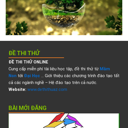
ĐỀ THI THỬ
ĐỀ THI THỬ ONLINE
Cung cấp miễn phí tài liệu học tập, đề thi thử từ
Mầm
Non
tới
Đại Học
… Giới thiệu các chương trình đào tạo tất
cả các ngành nghề – Hệ đào tạo trên cả nước.
Website:
www.dethithuaz.com
BÀI MỚI ĐĂNG
Đ
t