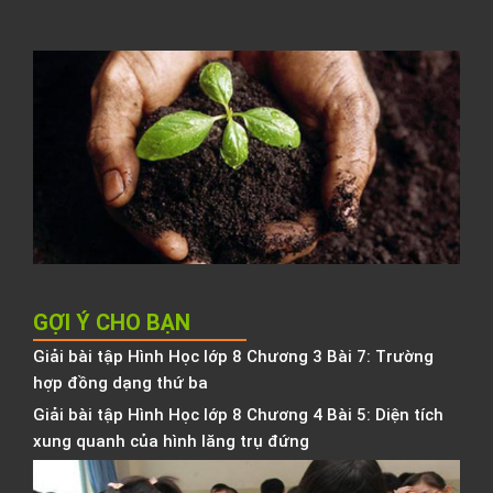
h
l
C
t
đ
N
K
h
b
h
GỢI Ý CHO BẠN
Giải bài tập Hình Học lớp 8 Chương 3 Bài 7: Trường
hợp đồng dạng thứ ba
Giải bài tập Hình Học lớp 8 Chương 4 Bài 5: Diện tích
xung quanh của hình lăng trụ đứng
Đ