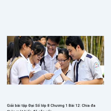
t
t
s
Giải bài tập Đại Số lớp 8 Chương 1 Bài 12: Chia đa