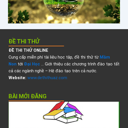
Đ
ĐỀ THI THỬ
ĐỀ THI THỬ ONLINE
Cung cấp miễn phí tài liệu học tập, đề thi thử từ
Mầm
Non
tới
Đại Học
… Giới thiệu các chương trình đào tạo tất
cả các ngành nghề – Hệ đào tạo trên cả nước.
Website:
www.dethithuaz.com
BÀI MỚI ĐĂNG
Đ
t
t
đ