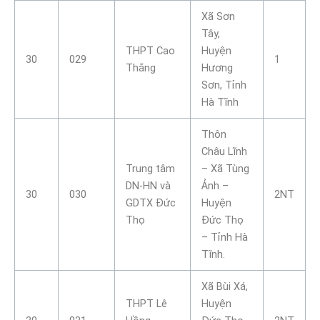
Xã Sơn
Tây,
THPT Cao
Huyện
30
029
1
Thắng
Hương
Sơn, Tỉnh
Hà Tĩnh
Thôn
Châu Lĩnh
Trung tâm
– Xã Tùng
DN-HN và
Ảnh –
30
030
2NT
GDTX Đức
Huyện
Thọ
Đức Thọ
– Tỉnh Hà
Tĩnh.
Xã Bùi Xá,
THPT Lê
Huyện