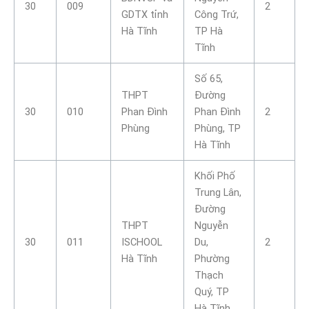
30
009
2
GDTX tỉnh
Công Trứ,
Hà Tĩnh
TP Hà
Tĩnh
Số 65,
THPT
Đường
30
010
Phan Đình
Phan Đình
2
Phùng
Phùng, TP
Hà Tĩnh
Khối Phố
Trung Lân,
Đường
THPT
Nguyễn
30
011
ISCHOOL
Du,
2
Hà Tĩnh
Phường
Thạch
Quý, TP
Hà Tĩnh