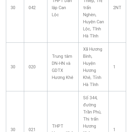
THPT Dân
Thiếp, Thị
30
042
lập Can
trấn
2NT
Lộc
Nghèn,
Huyện Can
Lộc, Tĩnh
Hà Tĩnh
Xã Hương
Trung tâm
Bình,
DN-HN và
Huyện
30
020
1
GDTX
Hương
Hương Khê
Khê, Tỉnh
Hà Tĩnh
Số 344,
đường
Trần Phú,
Thị trấn
THPT
Hương
30
021
1