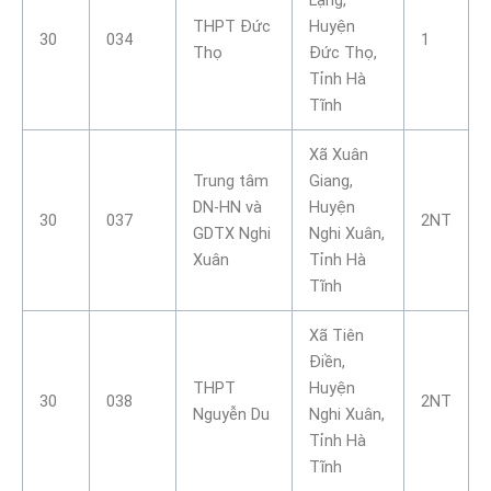
THPT Đức
Huyện
30
034
1
Thọ
Đức Thọ,
Tỉnh Hà
Tĩnh
Xã Xuân
Trung tâm
Giang,
DN-HN và
Huyện
30
037
2NT
GDTX Nghi
Nghi Xuân,
Xuân
Tỉnh Hà
Tĩnh
Xã Tiên
Điền,
THPT
Huyện
30
038
2NT
Nguyễn Du
Nghi Xuân,
Tỉnh Hà
Tĩnh