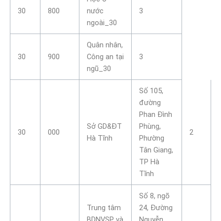
30
800
nước
3
ngoài_30
Quân nhân,
30
900
Công an tại
3
ngũ_30
Số 105,
đường
Phan Đình
Sở GD&ĐT
Phùng,
30
000
2
Hà Tĩnh
Phường
Tân Giang,
TP Hà
Tĩnh
Số 8, ngõ
Trung tâm
24, Đường
BDNVSP và
Nguyễn