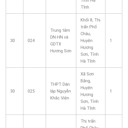
Tỉnh Hà
Tĩnh
Khối 8, Thị
trấn Phố
Trung tâm
Châu,
DN-HN và
30
024
Huyện
1
GDTX
Hương
Hương Sơn
Sơn, Tỉnh
Hà Tĩnh
Xã Sơn
Bằng,
THPT Dân
Huyện
30
025
lập Nguyễn
1
Hương
Khắc Viện
Sơn, Tỉnh
Hà Tĩnh
Thị trấn
Phố Châu,