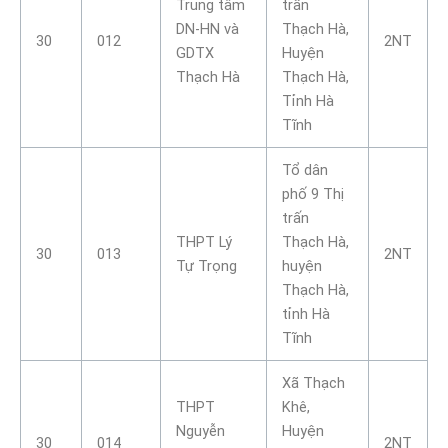
Trung tâm
trấn
DN-HN và
Thạch Hà,
30
012
2NT
GDTX
Huyện
Thạch Hà
Thạch Hà,
Tỉnh Hà
Tĩnh
Tổ dân
phố 9 Thị
trấn
THPT Lý
Thạch Hà,
30
013
2NT
Tự Trọng
huyện
Thạch Hà,
tỉnh Hà
Tĩnh
Xã Thạch
THPT
Khê,
Nguyễn
Huyện
30
014
2NT