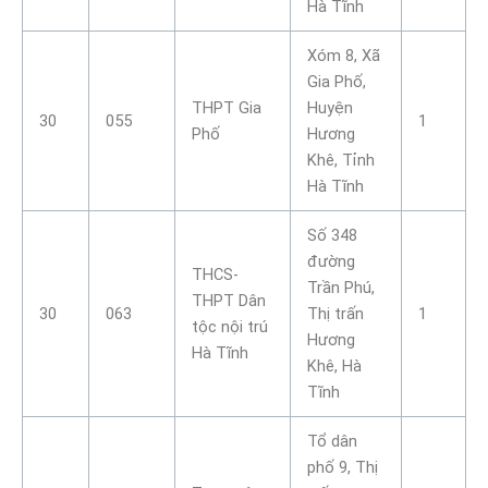
Hà Tĩnh
Xóm 8, Xã
Gia Phố,
THPT Gia
Huyện
30
055
1
Phố
Hương
Khê, Tỉnh
Hà Tĩnh
Số 348
đường
THCS-
Trần Phú,
THPT Dân
30
063
Thị trấn
1
tộc nội trú
Hương
Hà Tĩnh
Khê, Hà
Tĩnh
Tổ dân
phố 9, Thị