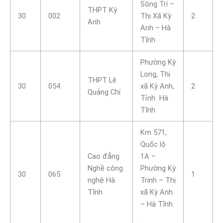
Sông Trí –
THPT Kỳ
30
002
Thị Xã Kỳ
2
Anh
Anh – Hà
Tĩnh
Phường Kỳ
Long, Thị
THPT Lê
30
054
xã Kỳ Anh,
2
Quảng Chí
Tỉnh Hà
Tĩnh
Km 571,
Quốc lộ
Cao đẳng
1A –
Nghề công
Phường Kỳ
30
065
1
nghệ Hà
Trinh – Thị
Tĩnh
xã Kỳ Anh
– Hà Tĩnh
.