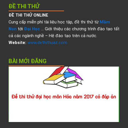
ĐỀ THI THỬ
ĐỀ THI THỬ ONLINE
Cung cấp miễn phí tài liệu học tập, đề thi thử từ
Mầm
Non
tới
Đại Học
… Giới thiệu các chương trình đào tạo tất
cả các ngành nghề – Hệ đào tạo trên cả nước.
Website:
www.dethithuaz.com
BÀI MỚI ĐĂNG
Đ
t
t
đ
h
H
2