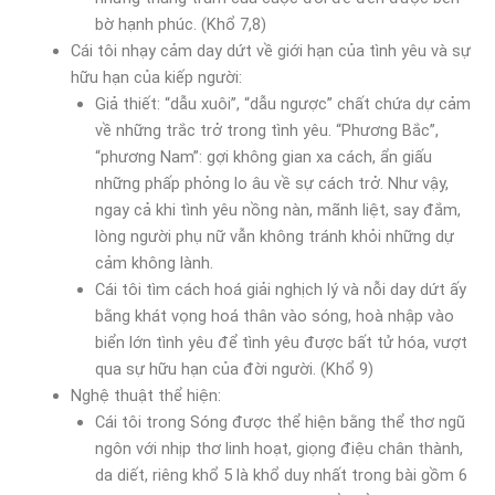
bờ hạnh phúc. (Khổ 7,8)
Cái tôi nhạy cảm day dứt về giới hạn của tình yêu và sự
hữu hạn của kiếp người:
Giả thiết: “dẫu xuôi”, “dẫu ngược” chất chứa dự cảm
về những trắc trở trong tình yêu. “Phương Bắc”,
“phương Nam”: gợi không gian xa cách, ẩn giấu
những phấp phỏng lo âu về sự cách trở. Như vậy,
ngay cả khi tình yêu nồng nàn, mãnh liệt, say đắm,
lòng người phụ nữ vẫn không tránh khỏi những dự
cảm không lành.
Cái tôi tìm cách hoá giải nghịch lý và nỗi day dứt ấy
bằng khát vọng hoá thân vào sóng, hoà nhập vào
biển lớn tình yêu để tình yêu được bất tử hóa, vượt
qua sự hữu hạn của đời người. (Khổ 9)
Nghệ thuật thể hiện:
Cái tôi trong Sóng được thể hiện bằng thể thơ ngũ
ngôn với nhịp thơ linh hoạt, giọng điệu chân thành,
da diết, riêng khổ 5 là khổ duy nhất trong bài gồm 6