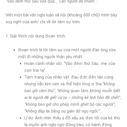
“Vào đêm thứ Sáu vừa qua,… Các ngươi đã nhầm
“.
Viết một bài văn nghị luận xã hội (khoảng 600 chữ) trình bày
suy nghĩ của anh/ chị về lời tâm sự trên.
1. Giải thích nội dung đoạn trích:
Đoạn trích là lời tâm sự của một người đàn ông vừa
mất đi những người thân yêu nhất:
Hoàn cảnh nhân vật: “Vào đêm thứ Sáu…mẹ của
con trai ta”
Tâm trạng của nhân vật: đau đớn đến tận cùng
nhưng vẫn kìm nén và thể hiện lòng vị tha:
“không
bao giờ căm thù”, “không quan tâm, không muốn biết
ai là người đã giết vợ ta – những kẻ linh hồn đã chết”,
“không bao giờ cho phép mình ghét bỏ các ngươi”;
“không đáp lại bằng sự giận dữ ngu ngốc”…
Lí do: Anh nhìn thấu ý đồ xấu xa, đen tối của kẻ thù
là muốn anh nghi ngờ đồng bào, có hành động