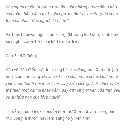
Các ngươi muốn ta run sợ, muốn nhìn những người đồng bào
của mình bằng ánh mắt nghi ngờ, muốn ta hy sinh tự do vì an
toàn cá nhân. Các ngươi đã nhầm”
.
Viết một bài văn nghị luận xã hội (khoảng 600 chữ) trình bày
suy nghĩ của anh/chị về lời tâm sự trên.
Câu 2. (4,0 điểm)
Bàn về đặc điểm cái tôi trong bài thơ
Sóng
của Xuân Quỳnh,
có ý kiến cho rằng:
Đó là cái tôi có khát vọng sống, khát vọng
yêu chân thành mãnh liệt. Lại có ý kiến khẳng định: Bài thơ đã
thể hiện một cái tôi nhạy cảm, day dứt về giới hạn của tình yêu
và sự hữu hạn của kiếp người.
Từ cảm nhận về cái tôi của nhà thơ Xuân Quỳnh trong bài
thơ
Sóng
, anh/chị hãy làm sáng tỏ ý kiến trên.