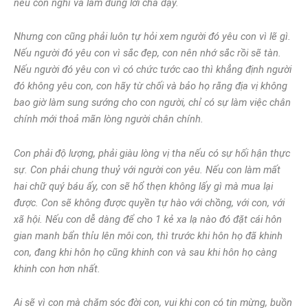
nếu con nghĩ và làm đúng lời cha dạy.
Nhưng con cũng phải luôn tự hỏi xem người đó yêu con vì lẽ gì.
Nếu người đó yêu con vì sắc đẹp, con nên nhớ sắc rồi sẽ tàn.
Nếu người đó yêu con vì có chức tước cao thì khẳng định người
đó không yêu con, con hãy từ chối và bảo họ rằng địa vị không
bao giờ làm sung sướng cho con người, chỉ có sự làm việc chân
chính mới thoả mãn lòng người chân chính.
Con phải độ lượng, phải giàu lòng vị tha nếu có sự hối hận thực
sự. Con phải chung thuỷ với người con yêu. Nếu con làm mất
hai chữ quý báu ấy, con sẽ hổ thẹn không lấy gì mà mua lại
được. Con sẽ không được quyền tự hào với chồng, với con, với
xã hội. Nếu con dễ dàng để cho 1 kẻ xa lạ nào đó đặt cái hôn
gian manh bẩn thỉu lên môi con, thì trước khi hôn họ đã khinh
con, đang khi hôn họ cũng khinh con và sau khi hôn họ càng
khinh con hơn nhất.
Ai sẽ vì con mà chăm sóc đời con, vui khi con có tin mừng, buồn