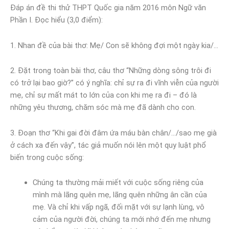
Đáp án đề thi thử THPT Quốc gia năm 2016 môn Ngữ văn
Phần I. Đọc hiểu (3,0 điểm):
1. Nhan đề của bài thơ: Mẹ/ Con sẽ không đợi một ngày kia/…
2. Đặt trong toàn bài thơ, câu thơ “Những dòng sông trôi đi
có trở lại bao giờ?” có ý nghĩa: chỉ sự ra đi vĩnh viễn của người
mẹ, chỉ sự mất mát to lớn của con khi mẹ ra đi – đó là
những yêu thương, chăm sóc mà mẹ đã dành cho con.
3. Đoạn thơ “Khi gai đời đâm ứa máu bàn chân/…/sao mẹ già
ở cách xa đến vậy”, tác giả muốn nói lên một quy luật phổ
biến trong cuộc sống:
Chúng ta thường mải miết với cuộc sống riêng của
mình mà lãng quên mẹ, lãng quên những ân cần của
mẹ. Và chỉ khi vấp ngã, đối mặt với sự lạnh lùng, vô
cảm của người đời, chúng ta mới nhớ đến mẹ nhưng