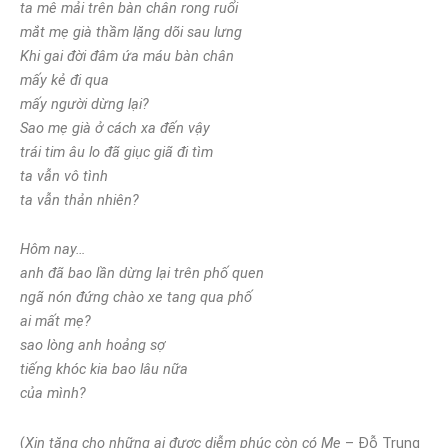
ta mê mải trên bàn chân rong ruổi
mắt mẹ già thầm lặng dõi sau lưng
Khi gai đời đâm ứa máu bàn chân
mấy kẻ đi qua
mấy người dừng lại?
Sao mẹ già ở cách xa đến vậy
trái tim âu lo đã giục giã đi tìm
ta vẫn vô tình
ta vẫn thản nhiên?
Hôm nay…
anh đã bao lần dừng lại trên phố quen
ngã nón đứng chào xe tang qua phố
ai mất mẹ?
sao lòng anh hoảng sợ
tiếng khóc kia bao lâu nữa
của mình?
(
Xin tặng cho những ai được diễm phúc còn có Mẹ
– Đỗ Trung