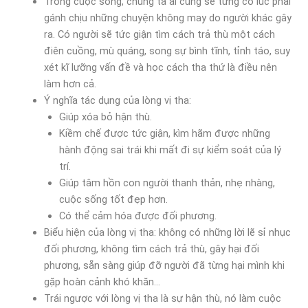
Trong cuộc sống, chúng ta ai cũng sẽ từng có lúc phải
gánh chịu những chuyện không may do người khác gây
ra. Có người sẽ tức giận tìm cách trả thù một cách
điên cuồng, mù quáng, song sự bình tĩnh, tỉnh táo, suy
xét kĩ lưỡng vấn đề và học cách tha thứ là điều nên
làm hơn cả.
Ý nghĩa tác dụng của lòng vị tha:
Giúp xóa bỏ hận thù.
Kiềm chế được tức giận, kìm hãm được những
hành động sai trái khi mất đi sự kiểm soát của lý
trí.
Giúp tâm hồn con người thanh thản, nhẹ nhàng,
cuộc sống tốt đẹp hơn.
Có thể cảm hóa được đối phương.
Biểu hiện của lòng vị tha: không có những lời lẽ sỉ nhục
đối phương, không tìm cách trả thù, gây hại đối
phương, sẵn sàng giúp đỡ người đã từng hại mình khi
gặp hoàn cảnh khó khăn…
Trái ngược với lòng vị tha là sự hận thù, nó làm cuộc