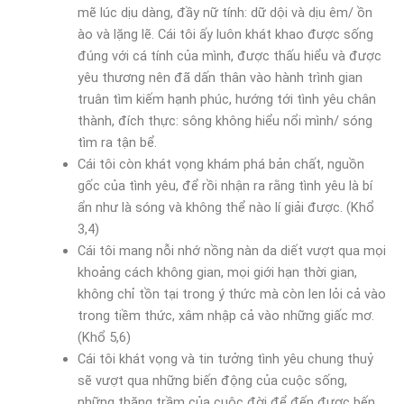
mẽ lúc dịu dàng, đầy nữ tính: dữ dội và dịu êm/ ồn
ào và lặng lẽ. Cái tôi ấy luôn khát khao được sống
đúng với cá tính của mình, được thấu hiểu và được
yêu thương nên đã dấn thân vào hành trình gian
truân tìm kiếm hạnh phúc, hướng tới tình yêu chân
thành, đích thực: sông không hiểu nổi mình/ sóng
tìm ra tận bể.
Cái tôi còn khát vọng khám phá bản chất, nguồn
gốc của tình yêu, để rồi nhận ra rằng tình yêu là bí
ẩn như là sóng và không thể nào lí giải được. (Khổ
3,4)
Cái tôi mang nỗi nhớ nồng nàn da diết vượt qua mọi
khoảng cách không gian, mọi giới hạn thời gian,
không chỉ tồn tại trong ý thức mà còn len lỏi cả vào
trong tiềm thức, xâm nhập cả vào những giấc mơ.
(Khổ 5,6)
Cái tôi khát vọng và tin tưởng tình yêu chung thuỷ
sẽ vượt qua những biến động của cuộc sống,
những thăng trầm của cuộc đời để đến được bến