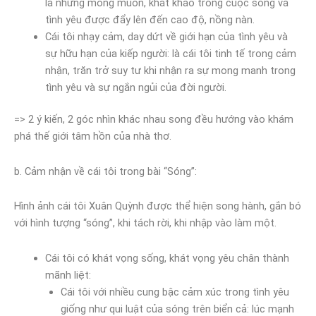
là những mong muốn, khát khao trong cuộc sống và
tình yêu được đẩy lên đến cao độ, nồng nàn.
Cái tôi nhạy cảm, day dứt về giới hạn của tình yêu và
sự hữu hạn của kiếp người: là cái tôi tinh tế trong cảm
nhận, trăn trở suy tư khi nhận ra sự mong manh trong
tình yêu và sự ngắn ngủi của đời người.
=> 2 ý kiến, 2 góc nhìn khác nhau song đều hướng vào khám
phá thế giới tâm hồn của nhà thơ.
b. Cảm nhận về cái tôi trong bài “Sóng”:
Hình ảnh cái tôi Xuân Quỳnh được thể hiện song hành, gắn bó
với hình tượng “sóng”, khi tách rời, khi nhập vào làm một.
Cái tôi có khát vọng sống, khát vọng yêu chân thành
mãnh liệt:
Cái tôi với nhiều cung bậc cảm xúc trong tình yêu
giống như qui luật của sóng trên biển cả: lúc mạnh