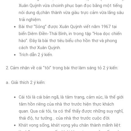
Xuân Quỳnh vừa choinh phục bạn đọc bằng một tiếng
nói dung dị,chân thành vừa giàu trực cảm vừa lắng sâu
trải nghiệm.
Bài thơ “Sóng” được Xuân Quỳnh viết năm 1967 tại
biển Diêm Điền-Thái Bình, in trong tập “Hoa dọc chiến
hào”. Đây là bài thơ tiêu biểu cho hồn thơ và phong
cách thơ Xuân Quỳnh.
Trích dẫn 2 ý kiến.
2. Cảm nhận về cái “tôi” trong bài thơ làm sáng tỏ 2 ý kiến:
a.. Giải thích 2 ý kiến:
Cái tôi là cái bản ngã, là tâm trạng, cảm xúc, là thế giới
tâm hồn riêng của nhà thơ trước hiện thực khách
quan. Qua cái tôi, ta có thể thấy được những suy nghĩ,
thái độ, tư tưởng… của nhà thơ trước cuộc đời.
Khát vọng sống, khát vọng yêu chân thành mãnh liệt: