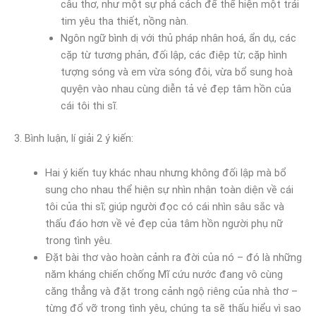
câu thơ, như một sự phá cách để thể hiện một trái
tim yêu tha thiết, nồng nàn.
Ngôn ngữ bình dị với thủ pháp nhân hoá, ẩn dụ, các
cặp từ tương phản, đối lập, các điệp từ; cặp hình
tượng sóng và em vừa sóng đôi, vừa bổ sung hoà
quyện vào nhau cùng diễn tả vẻ đẹp tâm hồn của
cái tôi thi sĩ.
3. Bình luận, lí giải 2 ý kiến:
Hai ý kiến tuy khác nhau nhưng không đối lập mà bổ
sung cho nhau thể hiện sự nhìn nhận toàn diện về cái
tôi của thi sĩ; giúp người đọc có cái nhìn sâu sắc và
thấu đáo hơn về vẻ đẹp của tâm hồn người phụ nữ
trong tình yêu.
Đặt bài thơ vào hoàn cảnh ra đời của nó – đó là những
năm kháng chiến chống Mĩ cứu nước đang vô cùng
căng thẳng và đặt trong cảnh ngộ riêng của nhà thơ –
từng đổ vỡ trong tình yêu, chúng ta sẽ thấu hiểu vì sao