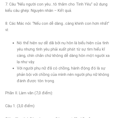
7. Câu “Nếu người con yêu…tô thắm cho Tình Yêu” sử dụng
kiểu câu ghép: Nguyên nhân – Kết quả.
8. Các Mác nói: “Nếu con dễ dàng…càng khinh con hơn nhất”
vì:
Nó thể hiện sự dễ dãi bởi nụ hôn là biểu hiện của tình
yêu nhưng tình yêu phải xuất phát từ sự tìm hiểu kĩ
càng, chín chắn chứ không dễ dàng hôn một người xa
lạ như vậy.
Với người phụ nữ đã có chồng, hành động đó là sự
phản bội với chồng của mình nên người phụ nữ không
đánh được tôn trọng.
Phần II. Làm văn (7,0 điểm):
Câu 1. (3,0 điểm)