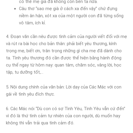
có thể mẹ già đã không còn bên ta nữa.
Câu thơ “sao mẹ già ở cách xa đến vậy” chứ đựng
niềm ân hận, xót xa của một người con đã từng sống
vô tâm, ích kỉ.
4. Đoạn văn cần nêu được tình cảm của người viết đối với mẹ
và rút ra bài học cho bản thân: phải biết yêu thương, kính
trọng mẹ, biết ơn, trân trọng những gì cha mẹ đã dành cho
ta. Tình yêu thương đó cần được thể hiện bằng hành động
cụ thể ngay từ hôm nay: quan tâm, chăm sóc, vâng lời, học
tập, tu dưỡng tốt,…
5. Nội dung chính của văn bản: Lời dạy của Các Mác với con
gái về tình yêu đích thực.
6. Các Mác nói “Dù con có sợ Tình Yêu, Tình Yêu vẫn cứ đến”
vì đó là thứ tình cảm tự nhiên của con người, dù muốn hay
không thì vẫn trải qua tình cảm đó.