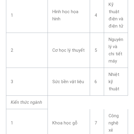
Kỹ
Hình học họa
thuật
1
4
hình
điện và
điện tử
Nguyên
lý và
2
Cơ học lý thuyết
5
chi tiết
máy
Nhiệt
3
Sức bền vật liệu
6
kỹ
thuật
Kiến thức ngành
Công
1
Khoa học gỗ
7
nghệ
xẻ