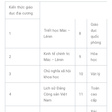
Kiến thức giáo
dục đại cương
Giáo
Triết học Mác –
dục
1
8
Lênin
quốc
phòng
Kinh tế chính trị
Hóa
2
9
Mác – Lênin
học
Chủ nghĩa xã hội
3
10
Vật lý
khoa học
Lịch sử Đảng
Toán
4
Cộng sản Việt
11
cao
Nam
cấp
Xác