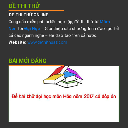
ĐỀ THI THỬ
ĐỀ THI THỬ ONLINE
Cung cấp miễn phí tài liệu học tập, đề thi thử từ
Mầm
Non
tới
Đại Học
… Giới thiệu các chương trình đào tạo tất
cả các ngành nghề – Hệ đào tạo trên cả nước.
Website:
www.dethithuaz.com
BÀI MỚI ĐĂNG
Đ
t
t
đ
h
H
2