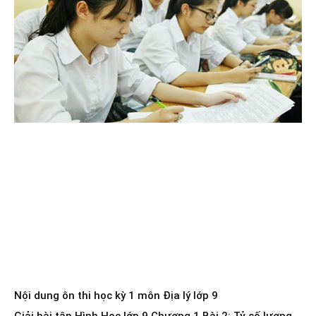
Nội dung ôn thi học kỳ 1 môn Địa lý lớp 9
Giải bài tập Hình Học lớp 9 Chương 1 Bài 2: Tỷ số lượng