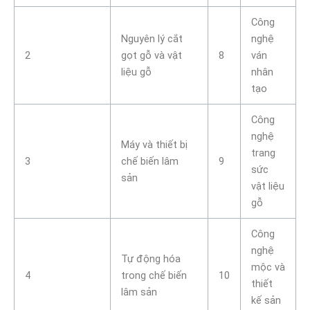
Công
Nguyên lý cắt
nghệ
2
gọt gỗ và vật
8
ván
liệu gỗ
nhân
tạo
Công
nghệ
Máy và thiết bị
trang
3
chế biến lâm
9
sức
sản
vật liệu
gỗ
Công
nghệ
Tự động hóa
mộc và
4
trong chế biến
10
thiết
lâm sản
kế sản