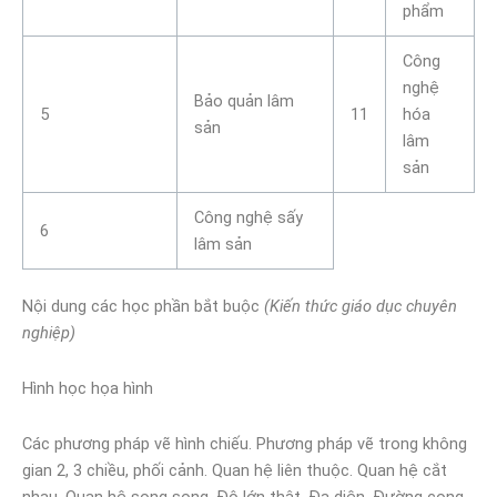
phẩm
Công
nghệ
Bảo quản lâm
5
11
hóa
sản
lâm
sản
Công nghệ sấy
6
lâm sản
Nội dung các học phần bắt buộc
(Kiến thức giáo dục chuyên
nghiệp)
Hình học họa hình
Các phương pháp vẽ hình chiếu. Phương pháp vẽ trong không
gian 2, 3 chiều, phối cảnh. Quan hệ liên thuộc. Quan hệ cắt
nhau. Quan hệ song song. Độ lớn thật. Đa diện. Đường cong