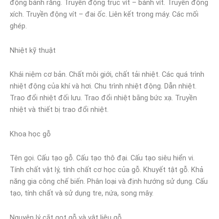
động bánh răng. Truyền động trục vít – bánh vít. Truyền động
xích. Truyền động vít – đai ốc. Liên kết trong máy. Các mối
ghép.
Nhiệt kỹ thuật
Khái niệm cơ bản. Chất môi giới, chất tải nhiệt. Các quá trình
nhiệt động của khí và hơi. Chu trình nhiệt động. Dẫn nhiệt.
Trao đổi nhiệt đối lưu. Trao đổi nhiệt bằng bức xạ. Truyền
nhiệt và thiết bị trao đổi nhiệt.
Khoa học gỗ
Tên gọi. Cấu tạo gỗ. Cấu tạo thô đại. Cấu tạo siêu hiển vi.
Tính chất vật lý, tính chất cơ học của gỗ. Khuyết tật gỗ. Khả
năng gia công chế biến. Phân loại và định hướng sử dụng. Cấu
tạo, tính chất và sử dụng tre, nứa, song mây.
Nguyên lý cắt gọt gỗ và vật liệu gỗ