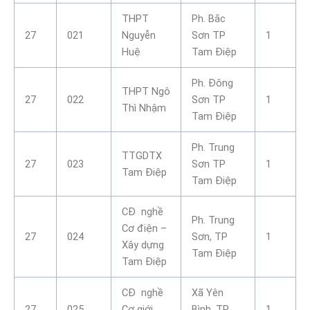
THPT
Ph. Bắc
27
021
Nguyễn
Sơn TP
1
Huệ
Tam Điệp
Ph. Đông
THPT Ngô
27
022
Sơn TP
1
Thì Nhậm
Tam Điệp
Ph. Trung
TTGDTX
27
023
Sơn TP
1
Tam Điệp
Tam Điệp
CĐ nghề
Ph. Trung
Cơ điện –
27
024
Sơn, TP
1
Xây dựng
Tam Điệp
Tam Điệp
CĐ nghề
Xã Yên
27
025
Cơ giới
Bình, TP
1