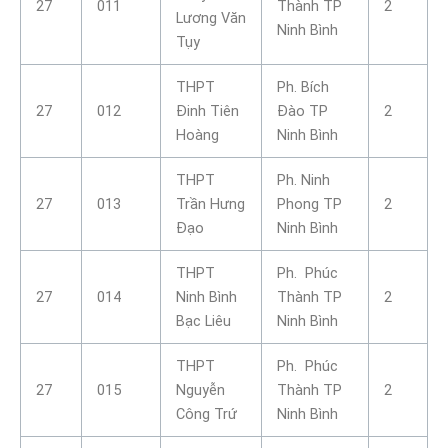
27
011
Thành TP
2
Lương Văn
Ninh Bình
Tụy
THPT
Ph. Bích
27
012
Đinh Tiên
Đào TP
2
Hoàng
Ninh Bình
THPT
Ph. Ninh
27
013
Trần Hưng
Phong TP
2
Đạo
Ninh Bình
THPT
Ph. Phúc
27
014
Ninh Bình
Thành TP
2
Bạc Liêu
Ninh Bình
THPT
Ph. Phúc
27
015
Nguyễn
Thành TP
2
Công Trứ
Ninh Bình