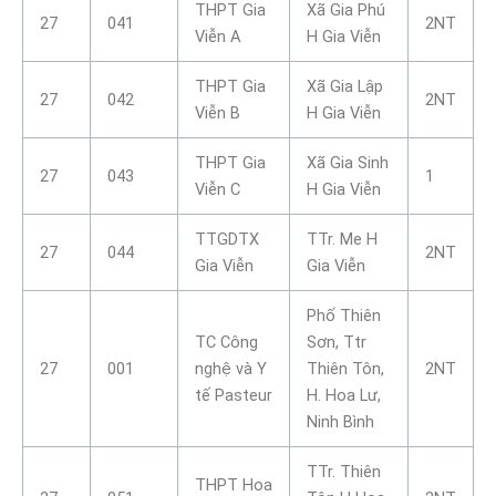
THPT Gia
Xã Gia Phú
27
041
2NT
Viễn A
H Gia Viễn
THPT Gia
Xã Gia Lập
27
042
2NT
Viễn B
H Gia Viễn
THPT Gia
Xã Gia Sinh
27
043
1
Viễn C
H Gia Viễn
TTGDTX
TTr. Me H
27
044
2NT
Gia Viễn
Gia Viễn
Phố Thiên
TC Công
Sơn, Ttr
27
001
nghệ và Y
Thiên Tôn,
2NT
tế Pasteur
H. Hoa Lư,
Ninh Bình
TTr. Thiên
THPT Hoa