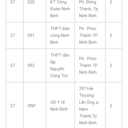
27
020
KT Công
Ph. Đông
2
Đoàn Ninh
Thành, Tp.
Bình
Ninh Bình
THPT Bán
Ph. Phúc
27
091
công Ninh
Thành TP
2
Bình
Ninh Bình
THPT dân
Ph. Phúc
lập
27
092
Thành TP
2
Nguyễn
Ninh Bình
Công Trứ
297 Hải
Thượng
CĐ Y tế
Lãn Ông, p.
27
CNY
2
Ninh Bình
Nam
Thành,Tp.
Ninh Bình