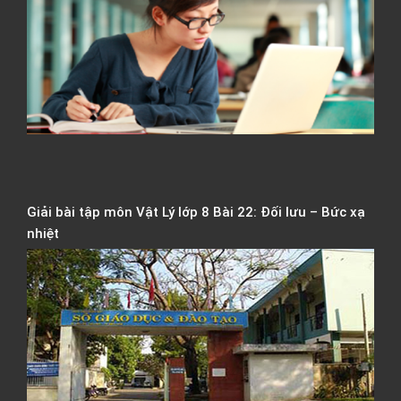
2
t
t
Đ
h
T
A
2
Giải bài tập môn Vật Lý lớp 8 Bài 22: Đối lưu – Bức xạ
nhiệt
Đ
t
t
Q
g