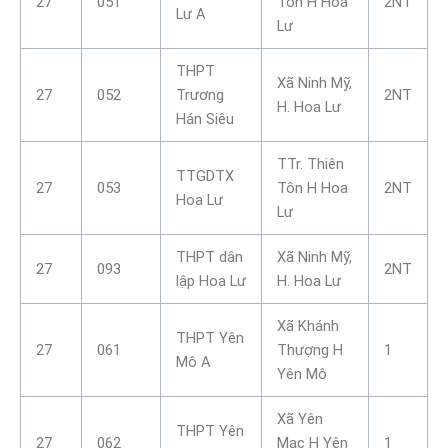
27
051
Tôn H Hoa
2NT
Lư A
Lư
THPT
Xã Ninh Mỹ,
27
052
Trương
2NT
H. Hoa Lư
Hán Siêu
TTr. Thiên
TTGDTX
27
053
Tôn H Hoa
2NT
Hoa Lư
Lư
THPT dân
Xã Ninh Mỹ,
27
093
2NT
lập Hoa Lư
H. Hoa Lư
Xã Khánh
THPT Yên
27
061
Thượng H
1
Mô A
Yên Mô
Xã Yên
THPT Yên
27
062
Mạc H Yên
1