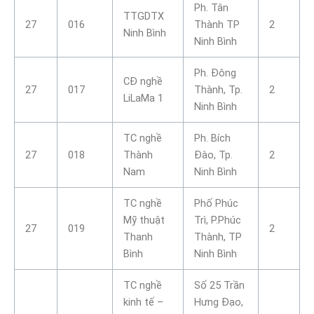
Ph. Tân
TTGDTX
27
016
Thành TP
2
Ninh Bình
Ninh Bình
Ph. Đông
CĐ nghề
27
017
Thành, Tp.
2
LiLaMa 1
Ninh Bình
TC nghề
Ph. Bích
27
018
Thành
Đào, Tp.
2
Nam
Ninh Bình
TC nghề
Phố Phúc
Mỹ thuật
Trì, P.Phúc
27
019
2
Thanh
Thành, TP
Bình
Ninh Bình
TC nghề
Số 25 Trần
kinh tế –
Hưng Đạo,