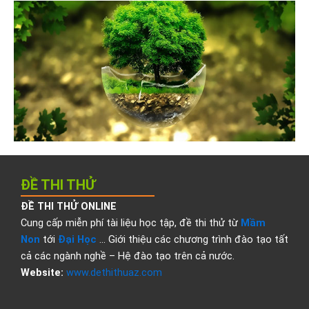
ĐỀ THI THỬ
ĐỀ THI THỬ ONLINE
Cung cấp miễn phí tài liệu học tập, đề thi thử từ
Mầm
Non
tới
Đại Học
… Giới thiệu các chương trình đào tạo tất
cả các ngành nghề – Hệ đào tạo trên cả nước.
Website:
www.dethithuaz.com