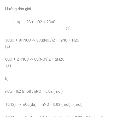
Hướng dẫn giải.
a) 2Cu + O2-> 2CuO
(1)
3CuO + 8HNO3 -> 3Cu(NO3)2 + 2NO + H2O
(2)
CuO + 2HNO3 -> Cu(NO3)2 + 2H2O
(3)
b)
nCu = 0,2 (mol) ; nNO = 0,02 (mol)
Từ (2) => nCu(dư) = nNO = 0,03 (mol) ; (mol).