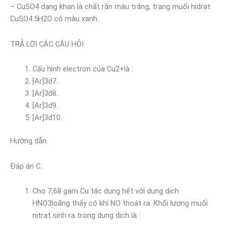
– CuSO4 dạng khan là chất rắn màu trắng, trạng muối hidrat
CuSO4.5H2O có màu xanh.
TRẢ LỜI CÁC CÂU HỎI
Cấu hình electron của Cu2+là :
[Ar]3d7.
[Ar]3d8.
[Ar]3d9.
[Ar]3d10.
Hướng dẫn.
Đáp án C.
Cho 7,68 gam Cu tác dụng hết với dung dịch
HNO3loãng thấy có khí NO thoát ra. Khối lượng muối
nitrat sinh ra trong dung dịch là :