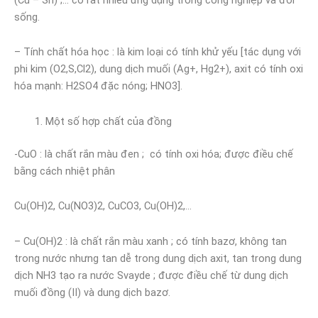
sống.
– Tính chất hóa học : là kim loại có tính khử yếu [tác dụng với
phi kim (O2,S,Cl­2), dung dịch muối (Ag+, Hg2+), axit có tính oxi
hóa mạnh: H2SO4 đặc nóng; HNO3].
Một số hợp chất của đồng
-CuO : là chất rắn màu đen ; có tính oxi hóa; được điều chế
bằng cách nhiệt phân
Cu(OH)2, Cu(NO3)2, CuCO3, Cu(OH)2,…
– Cu(OH)2 : là chất rắn màu xanh ; có tính bazơ, không tan
trong nước nhưng tan dễ trong dung dịch axit, tan trong dung
dịch NH3 tạo ra nước Svayde ; được điều chế từ dung dịch
muối đồng (II) và dung dịch bazơ.