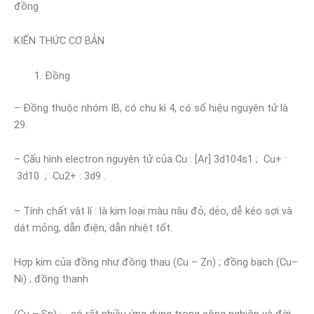
đồng
KIẾN THỨC CƠ BẢN
Đồng
– Đồng thuộc nhóm IB, có chu kì 4, có số hiệu nguyên tử là
29.
– Cấu hình electron nguyên tử của Cu : [Ar] 3d104s1 ; Cu+ :
3d10 ; Cu2+ : 3d9 .
– Tính chất vật lí : là kim loại màu nâu đỏ, dẻo, dễ kéo sợi và
dát mỏng, dẫn điện, dẫn nhiệt tốt.
Hợp kim của đồng như đồng thau (Cu – Zn) ; đồng bạch (Cu–
Ni) ; đồng thanh
(Cu – Sn) ;… có rất nhiều ứng dụng trong công nghiệp và đời