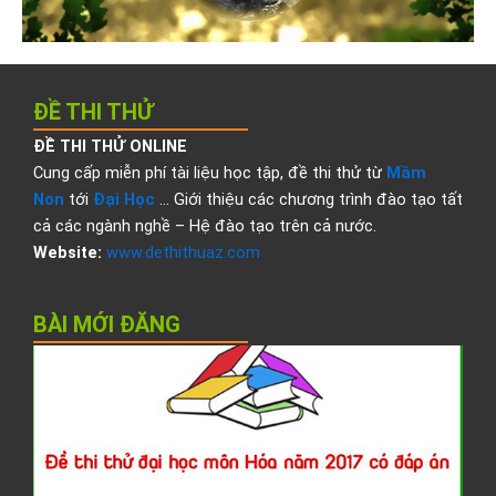
ĐỀ THI THỬ
ĐỀ THI THỬ ONLINE
Cung cấp miễn phí tài liệu học tập, đề thi thử từ
Mầm
Non
tới
Đại Học
… Giới thiệu các chương trình đào tạo tất
cả các ngành nghề – Hệ đào tạo trên cả nước.
Website:
www.dethithuaz.com
BÀI MỚI ĐĂNG
Đ
t
t
đ
h