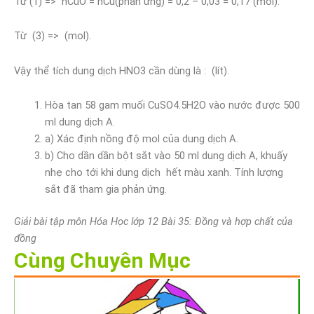
Từ (1) => nCuO = nCu(phản ứng) = 0,2 – 0,03 = 0,17 (mol).
Từ (3) => (mol).
Vậy thể tích dung dịch HNO3 cần dùng là : (lít).
Hòa tan 58 gam muối CuSO4.5H­2O vào nước được 500
ml dung dịch A.
a) Xác định nồng độ mol của dung dịch A.
b) Cho dần dần bột sắt vào 50 ml dung dịch A, khuấy
nhẹ cho tới khi dung dịch hết màu xanh. Tính lượng
sắt đã tham gia phản ứng.
Giải bài tập môn Hóa Học lớp 12 Bài 35: Đồng và hợp chất của
đồng
Cùng Chuyên Mục