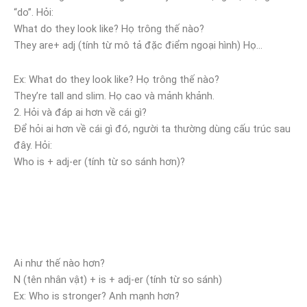
“do”. Hỏi:
What do they look like? Họ trông thế nào?
They are+ adj (tính từ mô tả đặc điểm ngoại hình) Họ…
Ex: What do they look like? Họ trông thế nào?
They’re tall and slim. Họ cao và mảnh khảnh.
2. Hỏi và đáp ai hơn về cái gì?
Để hỏi ai hơn về cái gì đó, người ta thường dùng cấu trúc sau
đây. Hỏi:
Who is + adj-er (tính từ so sánh hơn)?
Ai như thế nào hơn?
N (tên nhân vật) + is + adj-er (tính từ so sánh)
Ex: Who is stronger? Anh mạnh hơn?