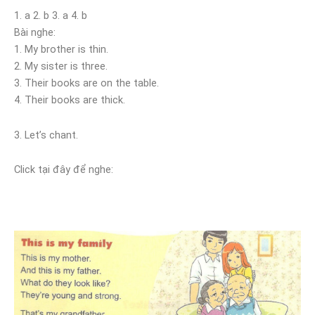
1. a 2. b 3. a 4. b
Bài nghe:
1. My brother is thin.
2. My sister is three.
3. Their books are on the table.
4. Their books are thick.
3. Let’s chant.
Click tại đây để nghe: