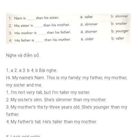
Nghe và điền số.
1. a 2. a 3. b 4. b Bài nghe:
Hi. My name’s Nam. This is my family: my father, my mother,
my sister and me.
1. I’m not very tall, but I’m taller my sister.
2. My sister’s slim. She’s slimmer than my mother.
3. My mother’s thirty-three years old. She’s younger than my
father.
4. My father’s tall. He’s taller than my mother.
5. Look and write.