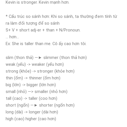
Kevin is stronger. Kevin mạnh hơn.
* Cấu trúc so sánh hơn: Khi so sánh, ta thường đem tính từ
ra làm đối tượng để so sánh
S+ V + short adj-er + than + N/Pronoun.
… hơn…
Ex: She is taller than me. Cô ấy cao hơn tôi.
slim (thon thả) —► slimmer (thon thả hơn)
weak (yếu) -> weaker (yếu hơn)
strong (khỏe) -> stronger (khỏe hơn)
thin (ốm) -> thinner (ốm hơn)
big (lớn) -> bigger (lớn hơn)
small (nhỏ) —> smaller (nhỏ hơn)
tall (cao) -> taller (coo hơn)
short (ngổn) —► shorter (ngốn hơn)
long (dài) -> longer (dài hơn)
high (cao) higher (cao hơn)