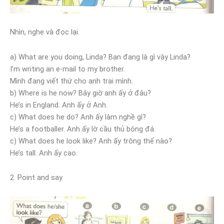
Nhìn, nghe và đọc lại.
a) What are you doing, Linda? Bạn đang là gì vậy Linda?
I’m writing an e-mail to my brother.
Mình đang viết thứ cho anh trai mình.
b) Where is he now? Bây giờ anh ấy ở đâu?
He’s in England. Anh ấy ở Anh.
c) What does he do? Anh ấy làm nghề gì?
He’s a footballer. Anh ấy lờ cầu thủ bóng đá.
c) What does he look like? Anh ấy trông thế nào?
He’s tall. Anh ấy cao.
2. Point and say.