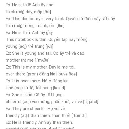
Ex: He is taỉlề Anh ấy cao.
thick (adj) dày, mập [θik]
Ex: This dictionary is very thick. Quyển từ điển này rất dày.
thin (adj) mỏng, mảnh, ốm [θin]
Ex: He is thin. Anh ấy gầy.
This notebook is thin. Quyển tập này mỏng.
young (adj) trẻ trung [jʌɳ]
Ex: She is young and tall. Cô ấy trẻ và cao.
mother (n) mẹ [ ‘mʌðə]
Ex: This is my mother. Đây là mẹ tôi.
over there (pron) đằng kia [‘ouvə ðeə]
Ex: It is over there. Nó ở đằng kia.
kind (adj) tử tế, tốt bụng [kaind]
Ex: She is kind. Cô ấy tốt bụng.
cheerful (adj) vui mừng, phấn khởi, vui vẻ [‘tʃjəful]
Ex: They are cheerful. Họ vui vẻ.
friendly (adj) thân thiện, thân thiết [’frendli]
Ex: He is friendly. Anh ấy thân thiện.