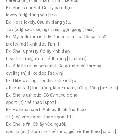
careful (adj) cẩn thận, tỉ mỉ [ ‘keəful]
Ex: She is careful. Cô ấy cẩn thận.
lovely (adj) đáng yêu [‘lʌvli]
Ex: He is lovely. Cậu ấy đáng yêu.
tidy (adj) sạch sẽ, ngăn nắp, gọn gàng [’taidi]
Ex: My bedroom is tidy. Phòng ngủ của tôi sạch sẽ.
pretty (adj) xinh đẹp [’priti]
Ex: She is pretty. Cô ấy xinh đẹp.
beautiful (adj) đẹp, dể thương [‘bju:təful]
Ex: A little girl is beautiful. Cô gái nhỏ dễ thương.
cycling (n) đi xe đợp [‘saikliɳ]
Ex: I like cycling. Tôi thích đi xe đạp.
athletic (adj) lực lường, khỏe mạnh, năng động [æθ’letik]
Ex: She is athletic. Cô ấy năng động.
sport (n) thể thao [spɔ:t]
Ex: He likes sport. Anh ấy thích thể thao.
fit (adj) vừa người, thon ngọn [fit]
Ex: She is fit. Cồ ấy vừa người.
sporty (adj) đom mê thể thoo, giỏi về thể thao [‘spɔ::ti]