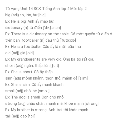
Từ vựng Unit 14 SGK Tiếng Anh lớp 4 Mới tập 2
big (adj) to, lớn, bự [big]
Ex: He is big. Ảnh ấy mập bự.
dictionary (n) từ điển [‘dikʃənəri]
Ex: There is a dictionary on the table. Có một quyển từ điển ở
trển bàn. footballer (n) cầu thủ [‘futbɔ:lə]
Ex: He is a footballer. Cậu ấy là một cầu thủ.
old (adj) già [old]
Ex: My grandparents are very old. Ồng bà tôi rất già.
short (adj) ngắn, thấp, lùn [ʃɔ:t]
Ex: She is short. Cô ấy thấp.
slim (adj) mỏnh khảnh, thon thỏ, mảnh dẻ [slim]
Ex: She is slim. Cô ấy mảnh khảnh.
small (adj) nhỏ, bé [smo:l]
Ex: The dog is small. Con chó nhỏ.
strong (adj) chắc chắn, mạnh mẽ, khỏe mạnh [strong]
Ex: My brother is strong. Anh trai tôi khỏe mạnh.
tall (adj) cao [tɔ:l]