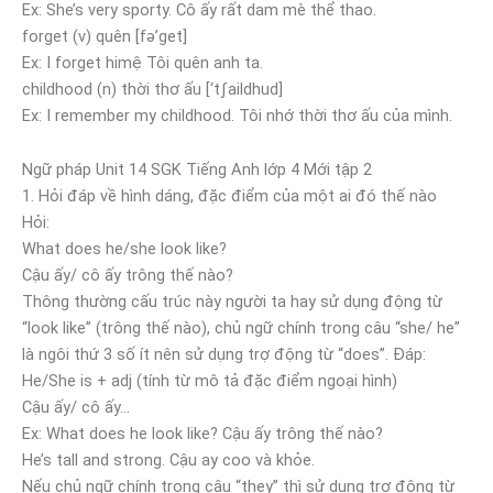
Ex: She’s very sporty. Cô ấy rất dam mè thể thao.
forget (v) quên [fə’get]
Ex: I forget himệ Tôi quên anh ta.
childhood (n) thời thơ ấu [‘tʃaildhud]
Ex: I remember my childhood. Tôi nhớ thời thơ ấu của mình.
Ngữ pháp Unit 14 SGK Tiếng Anh lớp 4 Mới tập 2
1. Hỏi đáp về hình dáng, đặc điểm của một ai đó thế nào
Hỏi:
What does he/she look like?
Cậu ấy/ cô ấy trông thế nào?
Thông thường cấu trúc này người ta hay sử dụng động từ
“look like” (trông thế nào), chủ ngữ chính trong câu “she/ he”
là ngôi thứ 3 số ít nên sử dụng trợ động từ “does”. Đáp:
He/She is + adj (tính từ mô tả đặc điểm ngoại hình)
Cậu ấy/ cô ấy…
Ex: What does he look like? Cậu ấy trông thế nào?
He’s tall and strong. Cậu ay coo và khỏe.
Nếu chủ ngữ chính trong câu “they” thì sử dụng trợ động từ