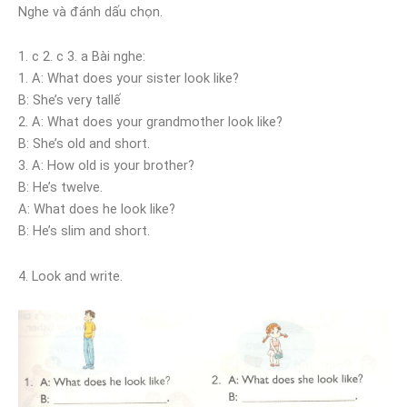
Nghe và đánh dấu chọn.
1. c 2. c 3. a Bài nghe:
1. A: What does your sister look like?
B: She’s very tallế
2. A: What does your grandmother look like?
B: She’s old and short.
3. A: How old is your brother?
B: He’s twelve.
A: What does he look like?
B: He’s slim and short.
4. Look and write.