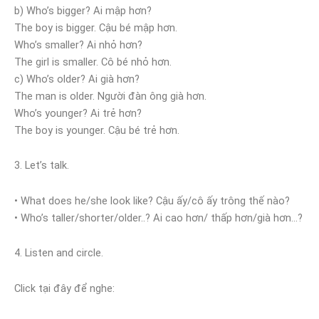
b) Who’s bigger? Ai mập hơn?
The boy is bigger. Cậu bé mập hơn.
Who’s smaller? Ai nhỏ hơn?
The girl is smaller. Cô bé nhỏ hơn.
c) Who’s older? Ai già hơn?
The man is older. Người đàn ông già hơn.
Who’s younger? Ai trẻ hơn?
The boy is younger. Cậu bé trẻ hơn.
3. Let’s talk.
• What does he/she look like? Cậu ấy/cô ấy trông thế nào?
• Who’s taller/shorter/older..? Ai cao hơn/ thấp hơn/già hơn…?
4. Listen and circle.
Click tại đây để nghe: