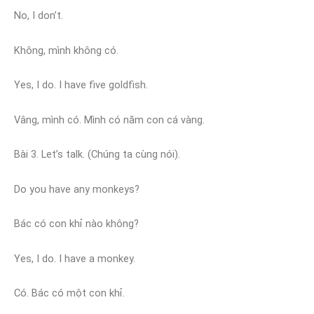
No, I don’t.
Không, mình không có.
Yes, I do. I have five goldfish.
Vâng, mình có. Mình có năm con cá vàng.
Bài 3. Let’s talk. (Chúng ta cùng nói).
Do you have any monkeys?
Bác có con khỉ nào không?
Yes, I do. I have a monkey.
Có. Bác có một con khỉ.