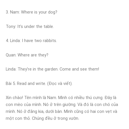
3. Nam: Where is your dog?
Tony: It’s under the table.
4. Linda: I have two rabbits.
Quan: Where are they?
Linda: They’re in the garden. Come and see them!
Bài 5. Read and write. (Đọc và viết).
Xin chào! Tên mình là Nam. Mình có nhiều thú cưng. Đây là
con mèo của mình. Nó ở trên giường. Và đó là con chó của
mình. Nó ở đằng kia, dưới bàn. Mình cũng có hai con vẹt và
một con thỏ. Chúng đều ở trong vườn.