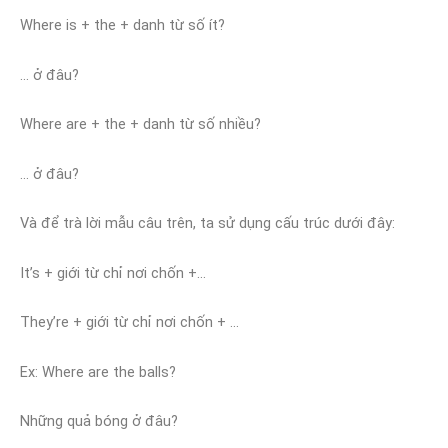
Where is + the + danh từ số ít?
… ở đâu?
Where are + the + danh từ số nhiều?
… ở đâu?
Và để trà lời mẫu câu trên, ta sử dụng cấu trúc dưới đây:
It’s + giới từ chỉ nơi chốn +…
They’re + giới từ chỉ nơi chốn + …
Ex: Where are the balls?
Những quả bóng ở đâu?