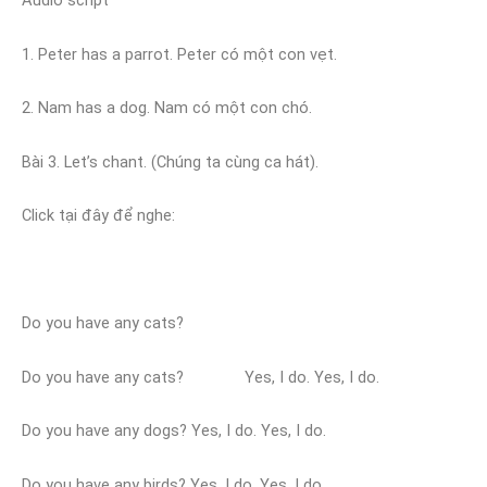
Audio script
1. Peter has a parrot. Peter có một con vẹt.
2. Nam has a dog. Nam có một con chó.
Bài 3. Let’s chant. (Chúng ta cùng ca hát).
Click tại đây để nghe:
Do you have any cats?
Do you have any cats? Yes, I do. Yes, I do.
Do you have any dogs? Yes, I do. Yes, I do.
Do you have any birds? Yes, I do. Yes, I do.