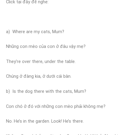
Click tại đây để nghe:
a) Where are my cats, Mum?
Nhũng con mèo của con ở đâu vậy mẹ?
They’re over there, under the table.
Chúng ở đàng kia, ở dưới cái bàn.
b) Is the dog there with the cats, Mum?
Con chó ở đó với những con mèo phải không mẹ?
No. He’s in the garden. Look! He’s there.