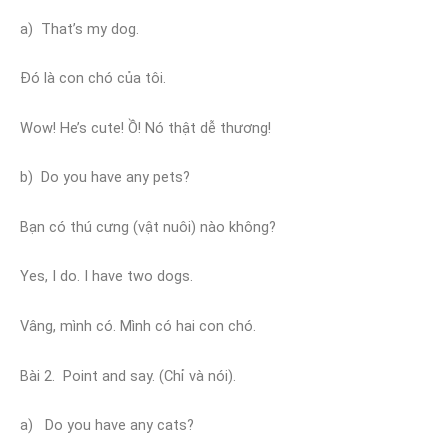
a) That’s my dog.
Đó là con chó của tôi.
Wow! He’s cute! Ồ! Nó thật dễ thương!
b) Do you have any pets?
Bạn có thú cưng (vật nuôi) nào không?
Yes, I do. I have two dogs.
Vâng, mình có. Mình có hai con chó.
Bài 2. Point and say. (Chỉ và nói).
a) Do you have any cats?