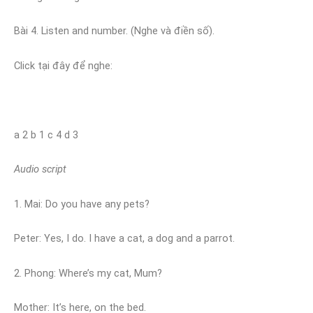
Bài 4. Listen and number. (Nghe và điền số).
Click tại đây để nghe:
a 2 b 1 c 4 d 3
Audio script
1. Mai: Do you have any pets?
Peter: Yes, I do. I have a cat, a dog and a parrot.
2. Phong: Where’s my cat, Mum?
Mother: It’s here, on the bed.