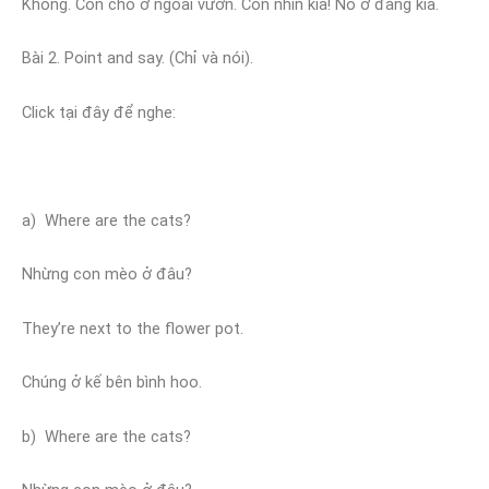
Không. Con chó ở ngoài vườn. Con nhìn kìa! Nó ở đàng kia.
Bài 2. Point and say. (Chỉ và nói).
Click tại đây để nghe:
a) Where are the cats?
Nhừng con mèo ở đâu?
They’re next to the flower pot.
Chúng ở kế bên bình hoo.
b) Where are the cats?