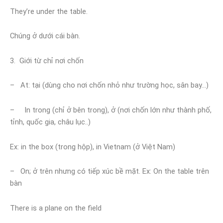
They’re under the table.
Chúng ở dưới cái bàn.
3. Giới từ chỉ nơi chốn
– At: tại (dùng cho nơi chốn nhỏ như trường học, sân bay…)
– In trong (chỉ ở bên trong), ở (nơi chốn lớn như thành phố,
tỉnh, quốc gia, châu lục..)
Ex: in the box (trong hộp), in Vietnam (ở Việt Nam)
– On; ở trên nhưng có tiếp xúc bề mặt. Ex: On the table trên
bàn
There is a plane on the field