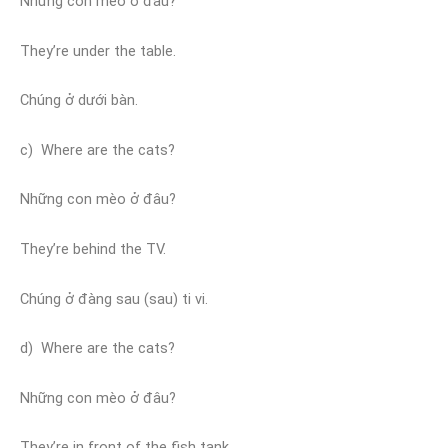
Nhừng con mèo ở đâu?
They’re under the table.
Chúng ở dưới bàn.
c) Where are the cats?
Những con mèo ở đâu?
They’re behind the TV.
Chúng ở đàng sau (sau) ti vi.
d) Where are the cats?
Những con mèo ở đâu?
They’re in front of the fish tank.