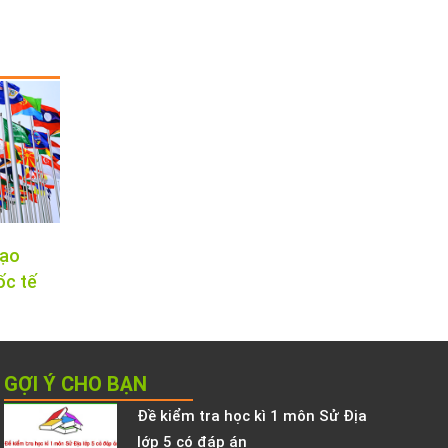
tạo
ốc tế
GỢI Ý CHO BẠN
Đề kiểm tra học kì 1 môn Sử Địa
lớp 5 có đáp án