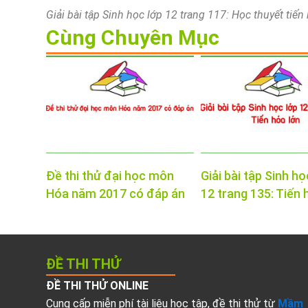
Giải bài tập Sinh học lớp 12 trang 117: Học thuyết tiến
Cùng Chuyên Mục
Đề thi thử đại học môn
Giải bài tập Sinh họ
Hóa năm 2017 có đáp án
12 trang 135: Tiến 
ĐỀ THI THỬ
ĐỀ THI THỬ ONLINE
Cung cấp miễn phí tài liệu học tập, đề thi thử từ
Mầm