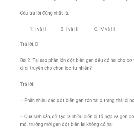
Câu trả lời đúng nhất là:
I và II B. I và III C. IV và III D.
Trả lời: D
Bài 2. Tại sao phần lớn đột biến gen đều có hại cho cơ
dị di truyền cho chọn lọc tự nhiên?
Trả lời:
– Phần nhiều các đột biến gen tồn tại ở trạng thái dị h
– Qua sinh sản, sẽ tạo ra nhiều biến dị tổ hợp và gen c
môi trường mới gen đột biến lại không có hại.