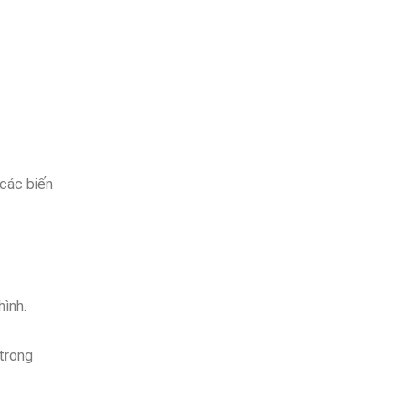
 các biến
hình.
 trong