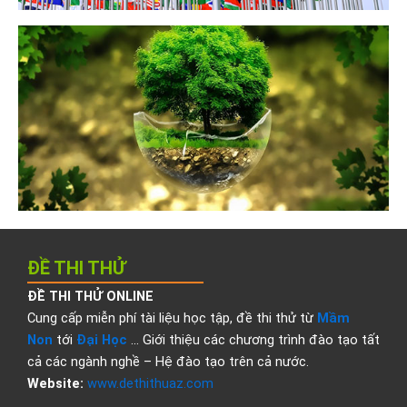
ĐỀ THI THỬ
ĐỀ THI THỬ ONLINE
Cung cấp miễn phí tài liệu học tập, đề thi thử từ
Mầm
Non
tới
Đại Học
… Giới thiệu các chương trình đào tạo tất
cả các ngành nghề – Hệ đào tạo trên cả nước.
Website:
www.dethithuaz.com