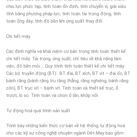
chịu lực phức tạp; tính toán ổn định; tính chuyển vị; giải siêu
tĩnh bằng phương pháp lực; tính toán tải trọng động; tính
toán ống dày; tính độ bền khi ứng suất thay đổi.
Chi tiết máy
Các định nghĩa và khái niệm cơ bản trong tính toán thiết kế
chi tiết máy: Tải trọng, ứng suất, chỉ tiêu về khả năng làm
việc, độ bền mỏi … Quy trình tính toán thiết kế chi tiết máy.
Các bộ truyền động (BT): BT đai, BT xích, BT vít – đai ốc, BT
bánh răng (bánh răng trụ răng thẳng, răng nghiêng, bánh răng
côn), BT trục vít – bánh vít. Tính toán và thiết kế trục, ổ
trượt, lò xo. Tính toán và chọn ổ lăn, khớp nối.
Tự động hoá quá trình sản xuất
Trình bày những kiến thức cơ bản về hệ thống tự động hoá
cho các kỹ sư công nghệ chuyên ngành Dệt-May bao gồm