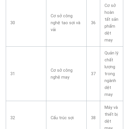
Cơ sở
hoàn
Cơ sở công
tất sản
30
nghệ tạo sợi và
36
phẩm
vải
dệt
may
Quản lý
chất
lượng
Cơ sở công
31
37
trong
nghệ may
ngành
dệt
may
Máy và
thiết bị
32
Cấu trúc sợi
38
dệt
may