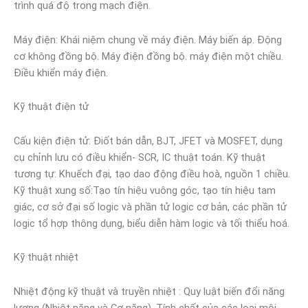
trình quá độ trong mạch điện.
Máy điện: Khái niệm chung về máy điện. Máy biến áp. Động
cơ không đồng bộ. Máy điện đồng bộ. máy điện một chiều.
Điều khiển máy điện.
Kỹ thuật điện tử
Cấu kiện điện tử: Điốt bán dẫn, BJT, JFET và MOSFET, dụng
cụ chỉnh lưu có điều khiển- SCR, IC thuật toán. Kỹ thuật
tương tự: Khuếch đại
,
tạo dao động điều hoà, nguồn 1 chiều
.
Kỹ thuật xung số:Tạo tín hiệu vuông góc, tạo tín hiệu tam
giác, cơ sở đại số logic và phần tử logic cơ bản, các phần tử
logic tổ hợp thông dụng, biểu diễn hàm logic và tối thiểu hoá
.
Kỹ thuật nhiệt
Nhiệt động kỹ thuật và truyền nhiệt : Quy luật biến đổi năng
lượng (Nhiệt năng và Cơ năng). Tính chất của các loại môi