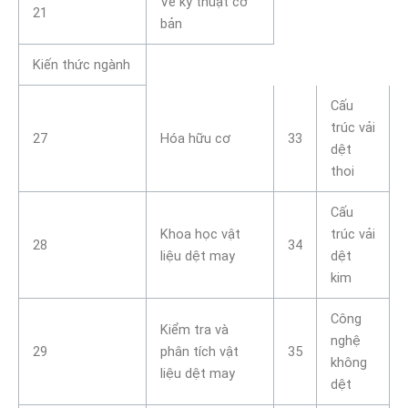
Vẽ kỹ thuật cơ
21
bản
Kiến thức ngành
Cấu
trúc vải
27
Hóa hữu cơ
33
dệt
thoi
Cấu
Khoa học vật
trúc vải
28
34
liệu dệt may
dệt
kim
Công
Kiểm tra và
nghệ
29
phân tích vật
35
không
liệu dệt may
dệt