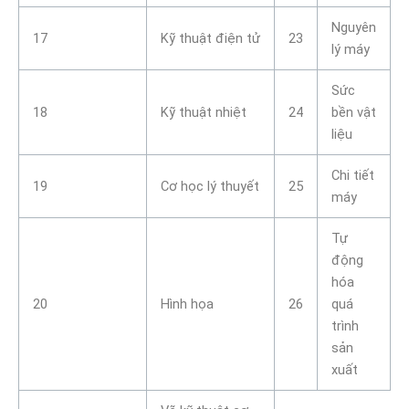
Nguyên
17
Kỹ thuật điện tử
23
lý máy
Sức
18
Kỹ thuật nhiệt
24
bền vật
liệu
Chi tiết
19
Cơ học lý thuyết
25
máy
Tự
động
hóa
20
Hình họa
26
quá
trình
sản
xuất