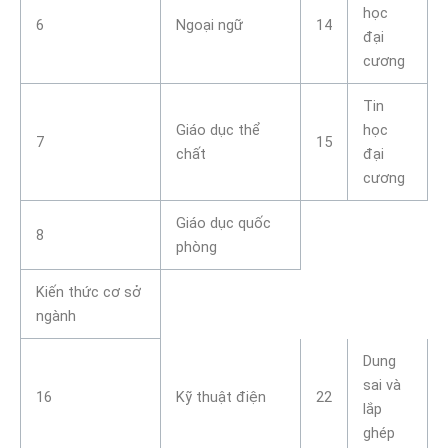
học
6
Ngoại ngữ
14
đại
cương
Tin
Giáo dục thể
học
7
15
chất
đại
cương
Giáo dục quốc
8
phòng
Kiến thức cơ sở
ngành
Dung
sai và
16
Kỹ thuật điện
22
lắp
ghép