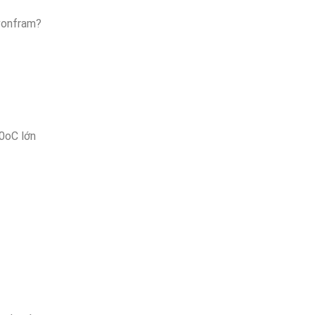
 vonfram?
0oC lớn