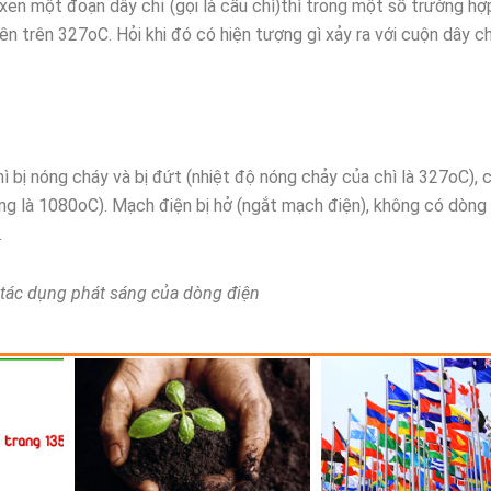
en một đoạn dây chỉ (gọi là cầu chì)thì trong một số trường hợ
ên trên 327oC. Hỏi khi đó có hiện tượng gì xảy ra với cuộn dây ch
hì bị nóng cháy và bị đứt (nhiệt độ nóng chảy của chì là 327oC), 
ng là 1080oC). Mạch điện bị hở (ngắt mạch điện), không có dòng
.
à tác dụng phát sáng của dòng điện