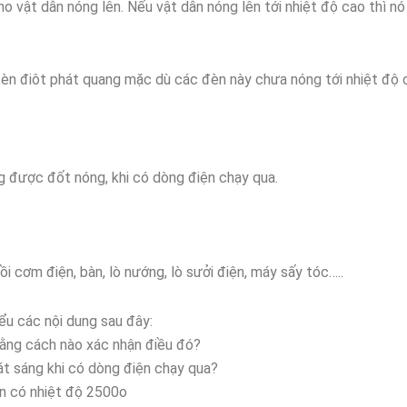
o vật dẫn nóng lên. Nếu vật dẫn nóng lên tới nhiệt độ cao thì nó
èn điôt phát quang mặc dù các đèn này chưa nóng tới nhiệt độ 
g được đốt nóng, khi có dòng điện chạy qua.
i cơm điện, bàn, lò nướng, lò sưởi điện, máy sấy tóc…..
ểu các nội dung sau đây:
Bằng cách nào xác nhận điều đó?
át sáng khi có dòng điện chạy qua?
èn có nhiệt độ 2500o