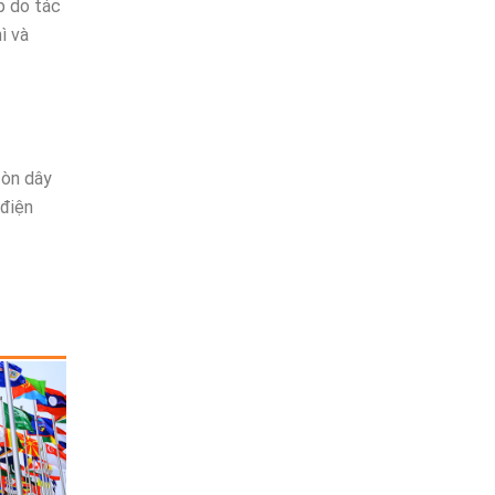
p do tác
ì và
còn dây
 điện