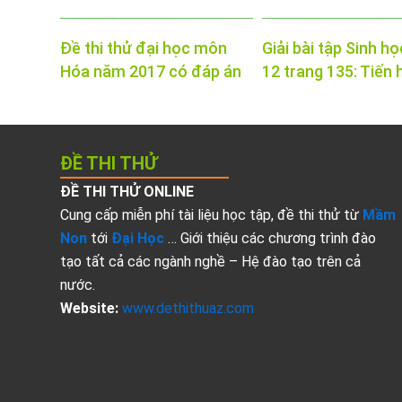
Đề thi thử đại học môn
Giải bài tập Sinh họ
Hóa năm 2017 có đáp án
12 trang 135: Tiến 
ĐỀ THI THỬ
ĐỀ THI THỬ ONLINE
Cung cấp miễn phí tài liệu học tập, đề thi thử từ
Mầm
Non
tới
Đại Học
… Giới thiệu các chương trình đào
tạo tất cả các ngành nghề – Hệ đào tạo trên cả
nước.
Website:
www.dethithuaz.com