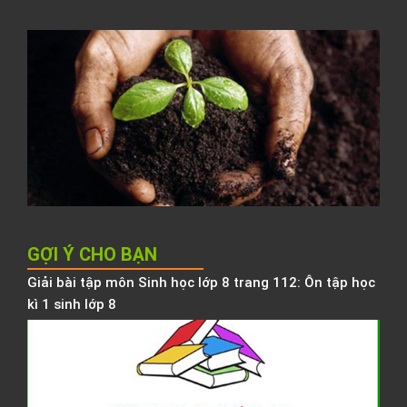
l
C
t
đ
N
K
h
b
h
GỢI Ý CHO BẠN
Giải bài tập môn Sinh học lớp 8 trang 112: Ôn tập học
kì 1 sinh lớp 8
G
t
T
l