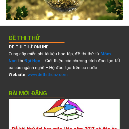
ĐỀ THI THỬ
ĐỀ THI THỬ ONLINE
Cung cấp miễn phí tài liệu học tập, đề thi thử từ
Mầm
Non
tới
Đại Học
… Giới thiệu các chương trình đào tạo tất
cả các ngành nghề – Hệ đào tạo trên cả nước.
Website:
www.dethithuaz.com
BÀI MỚI ĐĂNG
Đ
t
t
đ