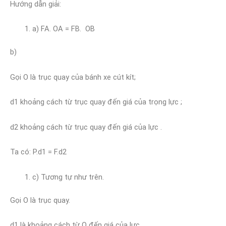
Hướng dẫn giải:
a) FA. OA = FB. OB
b)
Gọi O là trục quay của bánh xe cút kít;
d1 khoảng cách từ trục quay đến giá của trọng lực ;
d2 khoảng cách từ trục quay đến giá của lực .
Ta có: P.d1 = F.d2
c) Tương tự như trên.
Gọi O là trục quay.
d1 là khoảng cách từ O đến giá của lực