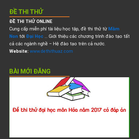
ĐỀ THI THỬ
ĐỀ THI THỬ ONLINE
Cung cấp miễn phí tài liệu học tập, đề thi thử từ
Mầm
Non
tới
Đại Học
… Giới thiệu các chương trình đào tạo tất
cả các ngành nghề – Hệ đào tạo trên cả nước.
Website:
www.dethithuaz.com
BÀI MỚI ĐĂNG
Đ
t
t
đ
h
H