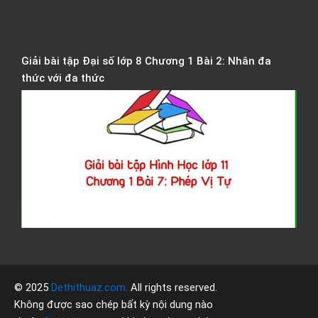
Đ
c
á
Giải bài tập Đại số lớp 8 Chương 1 Bài 2: Nhân đa
thức với đa thức
G
t
H
H
1
C
1
P
T
© 2025
Dethithuaz.com
.
All rights reserved.
Không được sao chép bất kỳ nội dung nào