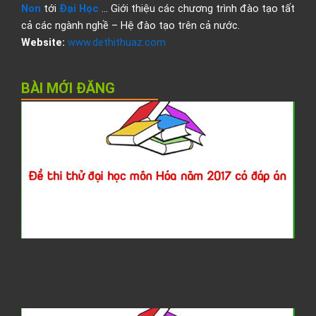
Non
tới
Đại Học
… Giới thiệu các chương trình đào tạo tất
cả các ngành nghề – Hệ đào tạo trên cả nước.
Website:
www.dethithuaz.com
BÀI MỚI ĐĂNG
Đ
t
t
đ
h
H
2
c
đ
á