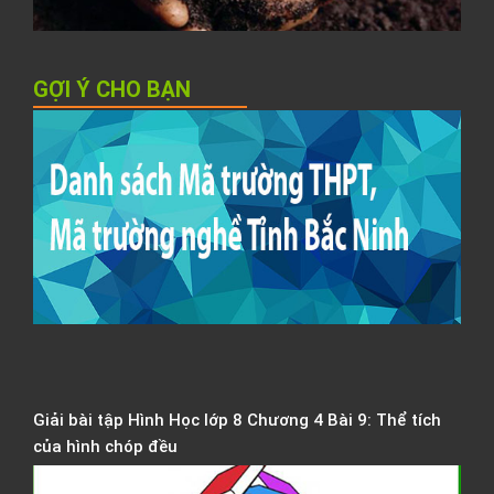
h
GỢI Ý CHO BẠN
D
s
t
T
t
n
T
B
N
Giải bài tập Hình Học lớp 8 Chương 4 Bài 9: Thể tích
của hình chóp đều
B