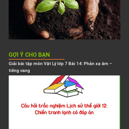
đ
N
K
h
b
h
GỢI Ý CHO BẠN
Giải bài tập môn Vật Lý lớp 7 Bài 14: Phản xạ âm –
tiếng vang
C
h
t
n
L
t
1
C