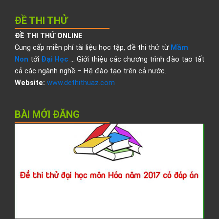
ĐỀ THI THỬ
ĐỀ THI THỬ ONLINE
Cung cấp miễn phí tài liệu học tập, đề thi thử từ
Mầm
Non
tới
Đại Học
… Giới thiệu các chương trình đào tạo tất
cả các ngành nghề – Hệ đào tạo trên cả nước.
Website:
www.dethithuaz.com
BÀI MỚI ĐĂNG
Đ
t
t
đ
h
H