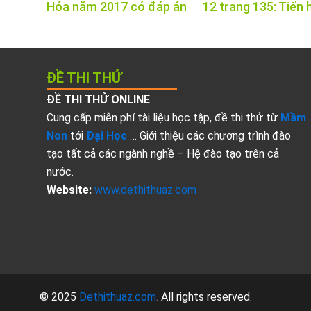
Hóa năm 2017 có đáp án
12 trang 135: Tiến 
ĐỀ THI THỬ
ĐỀ THI THỬ ONLINE
Cung cấp miễn phí tài liệu học tập, đề thi thử từ
Mầm
Non
tới
Đại Học
… Giới thiệu các chương trình đào
tạo tất cả các ngành nghề – Hệ đào tạo trên cả
nước.
Website:
www.dethithuaz.com
© 2025
Dethithuaz.com
.
All rights reserved.