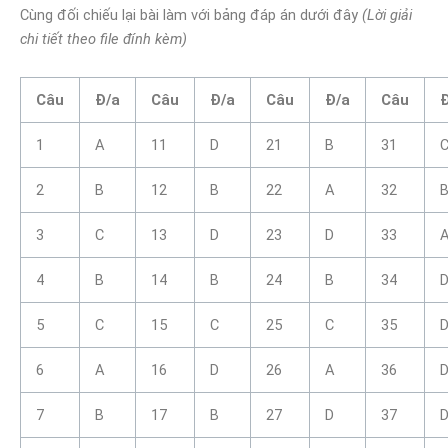
Cùng đối chiếu lại bài làm với bảng đáp án dưới đây
(Lời giải
chi tiết theo file đính kèm)
Câu
Đ/a
Câu
Đ/a
Câu
Đ/a
Câu
1
A
11
D
21
B
31
2
B
12
B
22
A
32
3
C
13
D
23
D
33
4
B
14
B
24
B
34
5
C
15
C
25
C
35
6
A
16
D
26
A
36
7
B
17
B
27
D
37