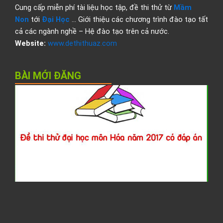
Cung cấp miễn phí tài liệu học tập, đề thi thử từ
Mầm
Non
tới
Đại Học
… Giới thiệu các chương trình đào tạo tất
cả các ngành nghề – Hệ đào tạo trên cả nước.
Website:
www.dethithuaz.com
BÀI MỚI ĐĂNG
Đ
t
t
đ
h
H
2
c
đ
á