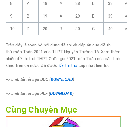
8
A
18
A
28
D
38
9
B
19
A
29
B
39
10
D
20
B
30
C
40
Trên đây là toàn bộ nội dung đề thi và đáp án của đề thi
thử môn Toán 2021 của THPT Nguyễn Trường Tộ. Xem thêm
nhiều đề thi thử THPT Quốc gia 2021 môn Toán của các tỉnh
khác trên cả nước đã được
Đề thi thử
cập nhật liên tục.
–> Link tải tải liệu DOC (
DOWNLOAD
)
–> Link tải tài liệu PDF (
DOWNLOAD
)
Cùng Chuyên Mục