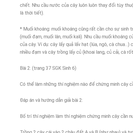
chết. Nhu cầu nước của cây luôn luôn thay đổi tùy thuộc
là thời tiết).
* Muối khoáng: muối khoáng cũng rất cần cho sự sinh t
(muối đạm, muối lân, muối kali). Nhu cầu muối khoáng củ
của cây. Ví dụ: cây lấy quả lấv hạt (lúa, ngô, cà chua…) c
nhiều đạm và cây trồng lấy củ (khoai lang, củ cải, cà rốt
Bài 2: (trang 37 SGK Sinh 6)
Có thể làm những thí nghiệm nào để chứng minh cây 
Đáp án và hướng dẫn giải bài 2:
Bố trí thí nghiệm làm thí nghiệm chứng minh cây cần n
Trồng 2 cây cái vào 2 chậu đất A và B (như nhau) và tướ