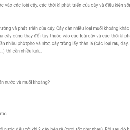
 vào các loài cây, các thời kì phát triển của cây và điều kiện số
rưởng và phát triển của cây. Cây cần nhiều loại muối khoáng khác
a cây cũng thay đổi tùy thuộc vào các loài cây và các thời kì ph
ần nhiều phôtpho và nitơ, cây trồng lấy thân lá (các loại rau, đay, 
…) thì cần nhiều kali…
cần nước và muối khoáng?
ước.
i nước đều tới khi 2 cây bén rễ (tươi tốt như nhau). Rồi sau đó 