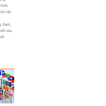
 bình
của cây.
g: đạm,
 dõi sau
uối