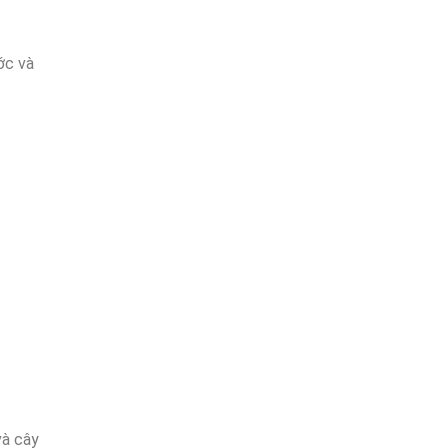
ớc và
và cây