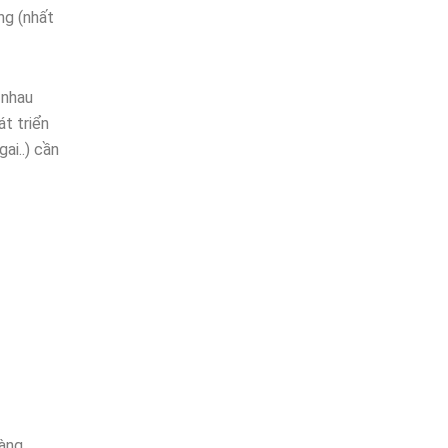
ng (nhất
 nhau
át triển
gai..) cần
hàng