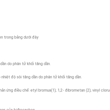
gen trong bảng dưới đây
dần do phân tử khối tăng dần.
t độ sôi tăng dần do phân tử khối tăng dần.
ản ứng điều chế: etyl bromua(1); 1,2- đibrometan (2); vinyl clorua
ogen của hiđrocacbon