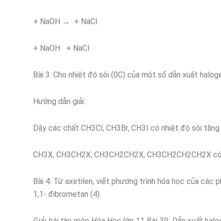
+ NaOH → + NaCl
+ NaOH + NaCl
Bài 3: Cho nhiệt độ sôi (0C) của một số dẫn xuất halo
Hướng dẫn giải:
Dãy các chất CH3Cl, CH3Br, CH3I có nhiệt độ sôi tăng 
CH3X, CH3CH2X, CH3CH2CH2X, CH3CH2CH2CH2X có nhiệ
Bài 4: Từ axetilen, viết phương trình hóa học của các ph
1,1- đibrometan (4).
Giải bài tập môn Hóa Học lớp 11 Bài 39: Dẫn xuất hal