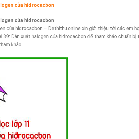
halogen của hiđrocacbon
halogen của hiđrocacbon
en của hiđrocacbon – Dethithu.online xin giới thiệu tới các em h
ài 39: Dẫn xuất halogen của hiđrocacbon để tham khảo chuẩn bị 
 tham khảo.