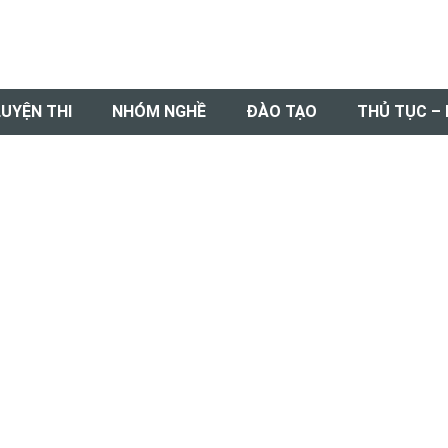
LUYỆN THI
NHÓM NGHỀ
ĐÀO TẠO
THỦ TỤC –