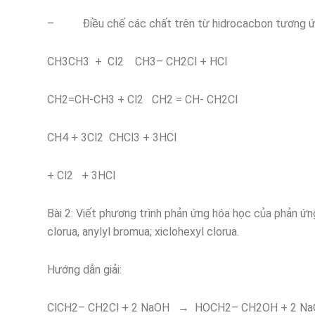
– Điều chế các chất trên từ hidrocacbon tương ứ
CH3CH3 + Cl2 CH3– CH2Cl + HCl
CH2=CH-CH3 + Cl2 CH2 = CH- CH2Cl
CH4 + 3Cl2 CHCl3 + 3HCl
+ Cl2 + 3HCl
Bài 2: Viết phương trình phản ứng hóa học của phản ứn
clorua, anylyl bromua; xiclohexyl clorua.
Hướng dẫn giải:
ClCH2– CH2Cl + 2 NaOH → HOCH2– CH2OH + 2 Na