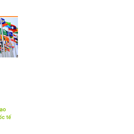
tạo
ốc tế