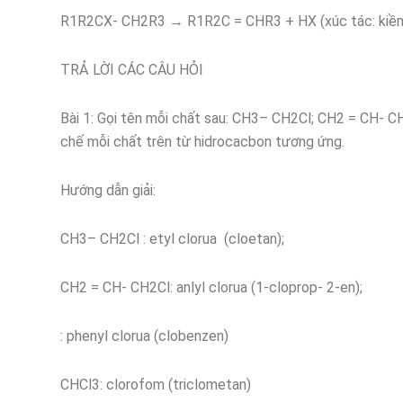
R1R2CX- CH2R3 → R1R2C = CHR3 + HX (xúc tác: kiềm/
TRẢ LỜI CÁC CÂU HỎI
Bài 1: Gọi tên mỗi chất sau: CH3– CH2Cl; CH2 = CH- C
chế mỗi chất trên từ hidrocacbon tương ứng.
Hướng dẫn giải:
CH3– CH2Cl : etyl clorua (cloetan);
CH2 = CH- CH2Cl: anlyl clorua (1-cloprop- 2-en);
: phenyl clorua (clobenzen)
CHCl3: clorofom (triclometan)