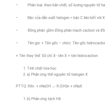
– Phân loại: theo bản chất, số lượng nguyên tử ha
– Bậc của dẫn xuất halogen = bậc C liên kết với X
– Đồng phân: gồm đồng phân mạch cacbon và đồng 
– Tên gọi: + Tên gốc – chức: Tên gốc hidrocacbo
+ Tên thay thế: Số chỉ X- tên X + tên hidrocacbon .
Tính chất hóa học
a) Phản ứng thế nguyên tử halogen X
PTTQ: RXn + nNaOH → R (OH)n + nNaX
b) Phản ứng tách HX