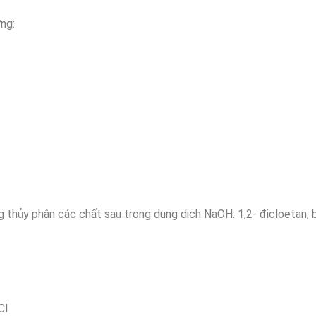
ng:
g thủy phân các chất sau trong dung dịch NaOH: 1,2- đicloetan; 
Cl