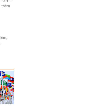
u thêm
kim,
.