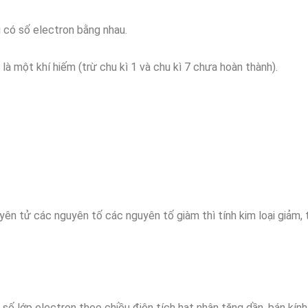
 có số electron bằng nhau.
 là một khí hiếm (trừ chu kì 1 và chu kì 7 chưa hoàn thành).
uyên tử các nguyên tố các nguyên tố giàm thì tính kim loại giảm, t
số lớp electron theo chiều điện tích hạt nhân tăng dần, bán kín