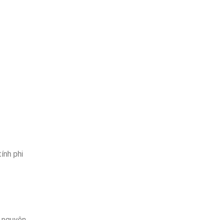
ính phi
h nguyên