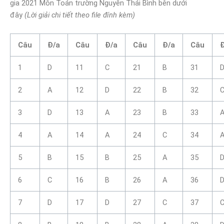
gia 2021 Môn Toán trường Nguyễn Thái Bình bên dưới
đây
(Lời giải chi tiết theo file đính kèm)
Câu
Đ/a
Câu
Đ/a
Câu
Đ/a
Câu
1
D
11
C
21
B
31
2
A
12
D
22
B
32
3
D
13
A
23
B
33
4
A
14
A
24
C
34
5
B
15
B
25
A
35
6
C
16
B
26
A
36
7
D
17
D
27
C
37