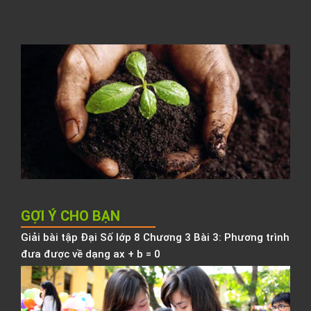
h
l
C
t
đ
N
K
h
b
h
GỢI Ý CHO BẠN
Giải bài tập Đại Số lớp 8 Chương 3 Bài 3: Phương trình
đưa được về dạng ax + b = 0
Đ
k
t