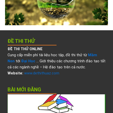
ĐỀ THI THỬ
ĐỀ THI THỬ ONLINE
Cung cấp miễn phí tài liệu học tập, đề thi thử từ
Mầm
Non
tới
Đại Học
… Giới thiệu các chương trình đào tạo tất
cả các ngành nghề – Hệ đào tạo trên cả nước.
Website:
www.dethithuaz.com
BÀI MỚI ĐĂNG
Đ
t
t