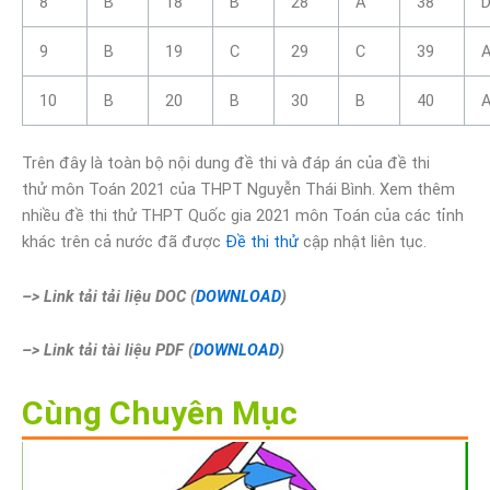
8
B
18
B
28
A
38
9
B
19
C
29
C
39
10
B
20
B
30
B
40
Trên đây là toàn bộ nội dung đề thi và đáp án của đề thi
thử môn Toán 2021 của THPT Nguyễn Thái Bình. Xem thêm
nhiều đề thi thử THPT Quốc gia 2021 môn Toán của các tỉnh
khác trên cả nước đã được
Đề thi thử
cập nhật liên tục.
–> Link tải tải liệu DOC (
DOWNLOAD
)
–> Link tải tài liệu PDF (
DOWNLOAD
)
Cùng Chuyên Mục