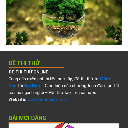
ĐỀ THI THỬ
ĐỀ THI THỬ ONLINE
Cung cấp miễn phí tài liệu học tập, đề thi thử từ
Mầm
Non
tới
Đại Học
… Giới thiệu các chương trình đào tạo tất
cả các ngành nghề – Hệ đào tạo trên cả nước.
Website:
www.dethithuaz.com
BÀI MỚI ĐĂNG
Đ