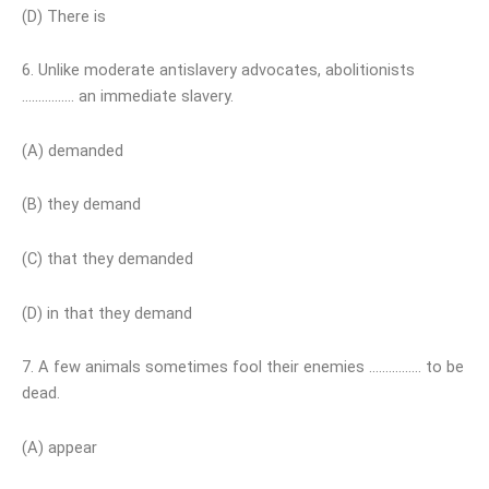
(D) There is
6. Unlike moderate antislavery advocates, abolitionists
……………. an immediate slavery.
(A) demanded
(B) they demand
(C) that they demanded
(D) in that they demand
7. A few animals sometimes fool their enemies ……………. to be
dead.
(A) appear