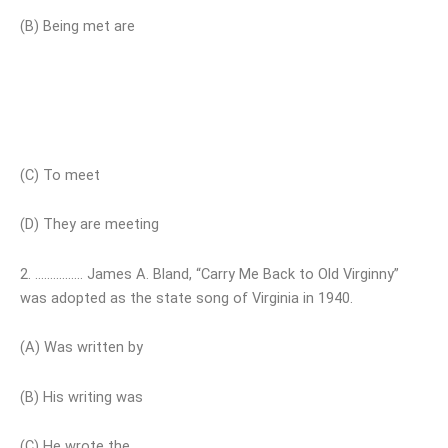
(B) Being met are
(C) To meet
(D) They are meeting
2. ……………. James A. Bland, “Carry Me Back to Old Virginny”
was adopted as the state song of Virginia in 1940.
(A) Was written by
(B) His writing was
(C) He wrote the