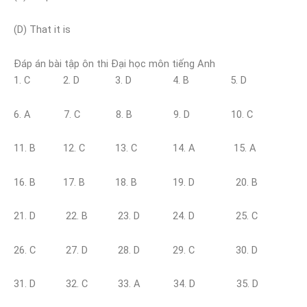
(D) That it is
Đáp án bài tập ôn thi Đại học môn tiếng Anh
1. C 2. D 3. D 4. B 5. D
6. A 7. C 8. B 9. D 10. C
11. B 12. C 13. C 14. A 15. A
16. B 17. B 18. B 19. D 20. B
21. D 22. B 23. D 24. D 25. C
26. C 27. D 28. D 29. C 30. D
31. D 32. C 33. A 34. D 35. D