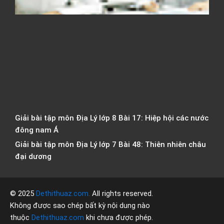
G
d
c
d
l
1
c
đ
á
Giải bài tập môn Địa Lý lớp 8 Bài 17: Hiệp hội các nước
đông nam Á
Giải bài tập môn Địa Lý lớp 7 Bài 48: Thiên nhiên châu
đại dương
© 2025
Dethithuaz.com
.
All rights reserved.
Không được sao chép bất kỳ nội dung nào
thuộc
Dethithuaz.com
khi chưa được phép.