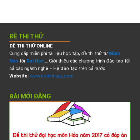
ĐỀ THI THỬ
ĐỀ THI THỬ ONLINE
Cung cấp miễn phí tài liệu học tập, đề thi thử từ
Mầm
Non
tới
Đại Học
… Giới thiệu các chương trình đào tạo tất
cả các ngành nghề – Hệ đào tạo trên cả nước.
Website:
www.dethithuaz.com
BÀI MỚI ĐĂNG
Đ
t
t
đ
h