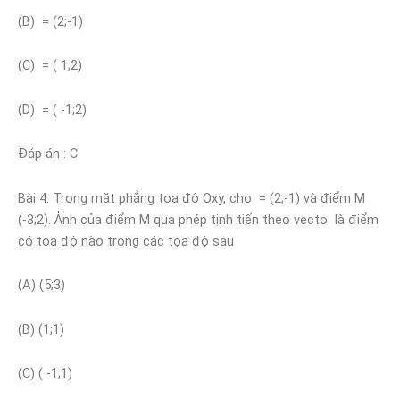
(B) = (2;-1)
(C) = ( 1;2)
(D) = ( -1;2)
Đáp án : C
Bài 4: Trong mặt phẳng tọa độ Oxy, cho = (2;-1) và điểm M
(-3;2). Ảnh của điểm M qua phép tịnh tiến theo vecto là điểm
có tọa độ nào trong các tọa độ sau
(A) (5;3)
(B) (1;1)
(C) ( -1;1)