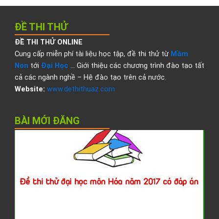
ĐỀ THI THỬ
ĐỀ THI THỬ ONLINE
Cung cấp miễn phí tài liệu học tập, đề thi thử từ
Mầm
Non
tới
Đại Học
… Giới thiệu các chương trình đào tạo tất
cả các ngành nghề – Hệ đào tạo trên cả nước.
Website:
www.dethithuaz.com
BÀI MỚI ĐĂNG
Đ
t
t
đ
h
H