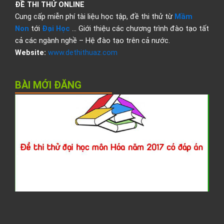
ĐỀ THI THỬ ONLINE
Cung cấp miễn phí tài liệu học tập, đề thi thử từ
Mầm
Non
tới
Đại Học
… Giới thiệu các chương trình đào tạo tất
cả các ngành nghề – Hệ đào tạo trên cả nước.
Website:
www.dethithuaz.com
BÀI MỚI ĐĂNG
Đ
t
t
đ
h
H
2
c
đ