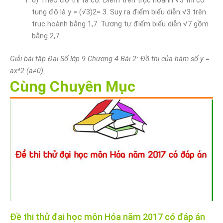
d) Theo đồ thị ta có: Điểm trên trục hoành √3 thì có
tung độ là y = (√3)2= 3. Suy ra điểm biểu diễn √3 trên
trục hoành bằng 1,7. Tương tự điểm biểu diễn √7 gồm
bằng 2,7.
Giải bài tập Đại Số lớp 9 Chương 4 Bài 2: Đồ thị của hàm số y =
ax^2 (a≠0)
Cùng Chuyên Mục
Đề thi thử đại học môn Hóa năm 2017 có đáp án