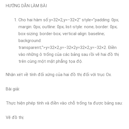
HƯỚNG DẪN LÀM BÀI
Cho hai hàm số:y=32×2,y=−32×2″ style=”padding: 0px;
margin: 0px; outline: 0px; list-style: none; border: 0px;
box-sizing: border-box; vertical-align: baseline;
background:
transparent;”>y=32×2,y=−32×2y=32×2,y=−32×2. Điền
vào những ô trống của các bảng sau rồi vẽ hai đồ thị
trên cùng một mặt phẳng tọa độ.
Nhận xét về tính đối xứng của hai đồ thị đối với trục Ox.
Bài giải:
Thực hiện phép tính và điền vào chỗ trống ta được bảng sau:
Vẽ đồ thị: