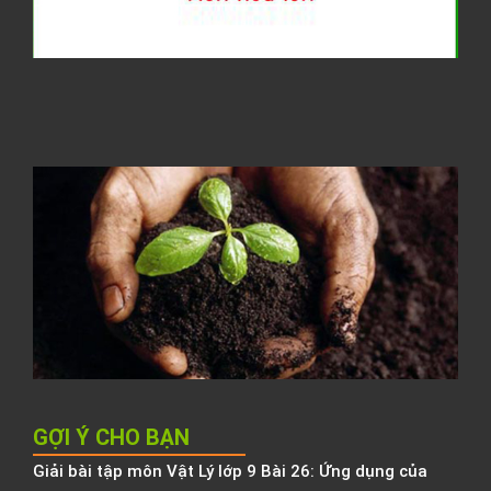
1
t
1
T
h
l
C
t
đ
N
K
h
b
h
GỢI Ý CHO BẠN
Giải bài tập môn Vật Lý lớp 9 Bài 26: Ứng dụng của