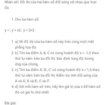
Nhận xét: Đồ thị của hai hàm số đối xứng với nhau qua trục
Ox.
Cho ba hàm số:
y = ; y = x2 ; y = 2×2 .
a) Vẽ đồ thị của ba hàm số này trên cùng một mặt
phẳng tọa độ.
b) Tìm ba điểm A, B, C có cùng hoành độ x = -1,5 theo
thứ tự nằm trên ba đồ thị. Xác định tung độ tương
ứng của chúng.
c) Tìm ba điểm A’, B’, C’ có cùng hoành độ x = 1,5 theo
thứ tự nằm trên ba đồ thị. Kiểm tra tính đối xứng của
A và A’, B và B’, C và C’.
d) Với mỗi hàm số trên, hãy tìm giá trị của x để hàm số
đó có giá trị nhỏ nhất.
Bài giải: