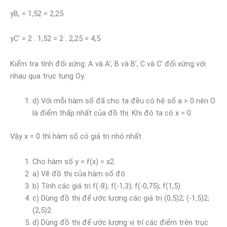
yB, = 1,52 = 2,25
yC’ = 2 . 1,52 = 2 . 2,25 = 4,5
Kiểm tra tính đối xứng: A và A’, B và B’, C và C’ đối xứng với
nhau qua trục tung Oy.
d) Với mỗi hàm số đã cho ta đều có hệ số a > 0 nên O
là điểm thấp nhất của đồ thị. Khi đó ta có x = 0.
Vậy x = 0 thì hàm số có giả trị nhỏ nhất.
Cho hàm số y = f(x) = x2.
a) Vẽ đồ thị của hàm số đó.
b) Tính các giá trị f(-8); f(-1,3); f(-0,75); f(1,5).
c) Dùng đồ thị để ước lượng các giá trị (0,5)2; (-1,5)2;
(2,5)2.
d) Dùng đồ thị để ước lượng vị trí các điểm trên trục