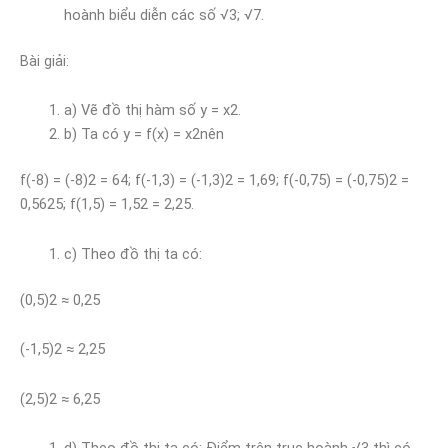
hoành biểu diễn các số √3; √7.
Bài giải:
a) Vẽ đồ thị hàm số y = x2.
b) Ta có y = f(x) = x2nên
f(-8) = (-8)2 = 64; f(-1,3) = (-1,3)2 = 1,69; f(-0,75) = (-0,75)2 =
0,5625; f(1,5) = 1,52 = 2,25.
c) Theo đồ thị ta có:
(0,5)2 ≈ 0,25
(-1,5)2 ≈ 2,25
(2,5)2 ≈ 6,25