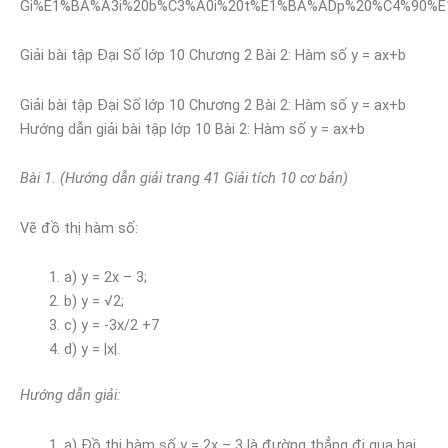
Giải bài tập Đại Số lớp 10 Chương 2 Bài 2: Hàm số y = ax+b
Giải bài tập Đại Số lớp 10 Chương 2 Bài 2: Hàm số y = ax+b
Hướng dẫn giải bài tập lớp 10 Bài 2: Hàm số y = ax+b
Bài 1. (Hướng dẫn giải trang 41 Giải tích 10 cơ bản)
Vẽ đồ thị hàm số:
a) y = 2x – 3;
b) y = √2;
c) y = -3x/2 +7
d) y = |x|.
Hướng dẫn giải:
a) Đồ thị hàm số y = 2x – 3 là đường thẳng đi qua hai