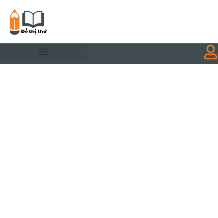
Nhảy
tới
nội
dung