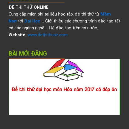
ĐỀ THI THỬ ONLINE
Cung cấp miễn phí tài liệu học tập, đề thi thử từ
Mầm
Non
tới
Đại Học
… Giới thiệu các chương trình đào tạo tất
cả các ngành nghề – Hệ đào tạo trên cả nước.
Website:
www.dethithuaz.com
BÀI MỚI ĐĂNG
Đ
t
t
đ
h
H
2
c