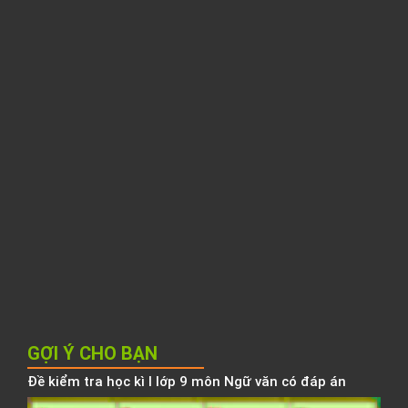
K
h
b
h
GỢI Ý CHO BẠN
Đề kiểm tra học kì I lớp 9 môn Ngữ văn có đáp án