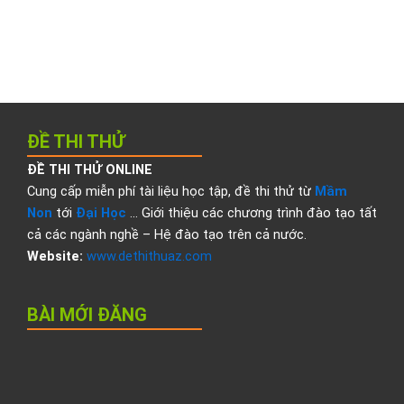
ĐỀ THI THỬ
ĐỀ THI THỬ ONLINE
Cung cấp miễn phí tài liệu học tập, đề thi thử từ
Mầm
Non
tới
Đại Học
… Giới thiệu các chương trình đào tạo tất
cả các ngành nghề – Hệ đào tạo trên cả nước.
Website:
www.dethithuaz.com
BÀI MỚI ĐĂNG
Đ
t
t