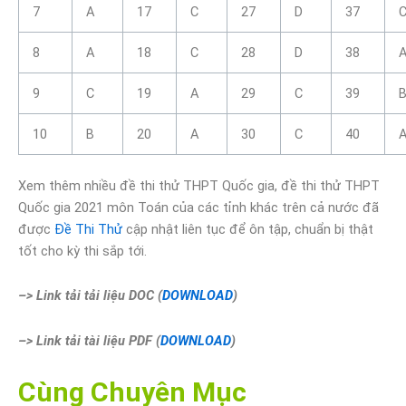
7
A
17
C
27
D
37
8
A
18
C
28
D
38
9
C
19
A
29
C
39
10
B
20
A
30
C
40
Xem thêm nhiều đề thi thử THPT Quốc gia, đề thi thử THPT
Quốc gia 2021 môn Toán của các tỉnh khác trên cả nước đã
được
Đề Thi Thử
cập nhật liên tục để ôn tập, chuẩn bị thật
tốt cho kỳ thi sắp tới.
–> Link tải tải liệu DOC (
DOWNLOAD
)
–> Link tải tài liệu PDF (
DOWNLOAD
)
Cùng Chuyên Mục