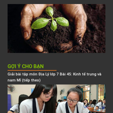
C
t
đ
N
K
h
b
h
GỢI Ý CHO BẠN
Giải bài tập môn Địa Lý lớp 7 Bài 45: Kinh tế trung và
nam Mĩ (tiếp theo)
P
p
l
t