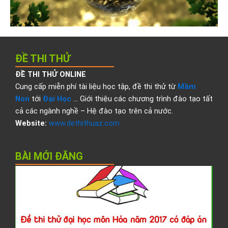
ĐỀ THI THỬ
ĐỀ THI THỬ ONLINE
Cung cấp miễn phí tài liệu học tập, đề thi thử từ
Mầm
Non
tới
Đại Học
… Giới thiệu các chương trình đào tạo tất
cả các ngành nghề – Hệ đào tạo trên cả nước.
Website:
www.dethithuaz.com
BÀI MỚI ĐĂNG
Đ
t
t
đ
h