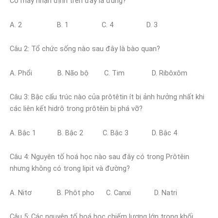
Có mấy nhận định trên đây là đúng?
A. 2 B. 1 C. 4 D. 3
Câu 2: Tổ chức sống nào sau đây là bào quan?
A. Phổi B. Não bộ C. Tim D. Ribôxôm
Câu 3: Bậc cấu trúc nào của prôtêtin ít bị ảnh hưởng nhất khi
các liên kết hidrô trong prôtêin bị phá vỡ?
A. Bậc 1 B. Bậc 2 C. Bậc 3 D. Bậc 4
Câu 4: Nguyên tố hoá học nào sau đây có trong Prôtêin
nhưng không có trong lipit và đường?
A. Nitơ B. Phôt pho C. Canxi D. Natri
Câu 5: Các nguyên tố hoá học chiếm lượng lớn trong khối