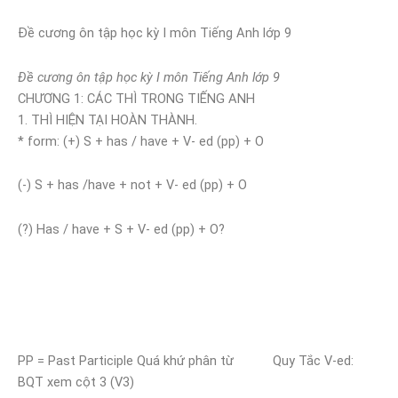
Đề cương ôn tập học kỳ I môn Tiếng Anh lớp 9
Đề cương ôn tập học kỳ I môn Tiếng Anh lớp 9
CHƯƠNG 1: CÁC THÌ TRONG TIẾNG ANH
1. THÌ HIỆN TẠI HOÀN THÀNH.
* form: (+) S + has / have + V- ed (pp) + O
(-) S + has /have + not + V- ed (pp) + O
(?) Has / have + S + V- ed (pp) + O?
PP = Past Participle Quá khứ phân từ Quy Tắc V-ed:
BQT xem cột 3 (V3)