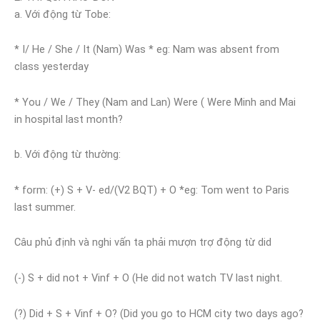
a. Với động từ Tobe:
* I/ He / She / It (Nam) Was * eg: Nam was absent from
class yesterday
* You / We / They (Nam and Lan) Were ( Were Minh and Mai
in hospital last month?
b. Với động từ thường:
* form: (+) S + V- ed/(V2 BQT) + O *eg: Tom went to Paris
last summer.
Câu phủ định và nghi vấn ta phải mượn trợ động từ did
(-) S + did not + Vinf + O (He did not watch TV last night.
(?) Did + S + Vinf + O? (Did you go to HCM city two days ago?