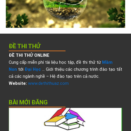
ĐỀ THI THỬ
ĐỀ THI THỬ ONLINE
Cung cấp miễn phí tài liệu học tập, đề thi thử từ
Mầm
Non
tới
Đại Học
… Giới thiệu các chương trình đào tạo tất
cả các ngành nghề – Hệ đào tạo trên cả nước.
Website:
www.dethithuaz.com
BÀI MỚI ĐĂNG
Đ
t
t