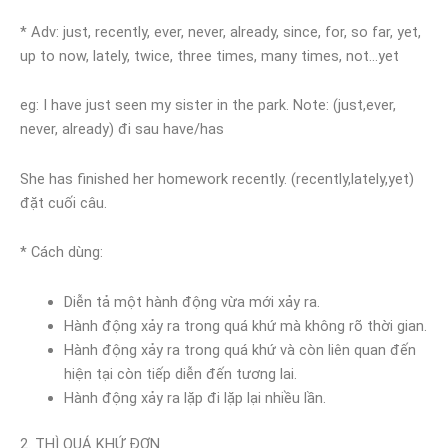
* Adv: just, recently, ever, never, already, since, for, so far, yet,
up to now, lately, twice, three times, many times, not…yet
eg: I have just seen my sister in the park. Note: (just,ever,
never, already) đi sau have/has
She has finished her homework recently. (recently,lately,yet)
đặt cuối câu.
* Cách dùng:
Diễn tả một hành động vừa mới xảy ra.
Hành động xảy ra trong quá khứ mà không rõ thời gian.
Hành động xảy ra trong quá khứ và còn liên quan đến
hiện tại còn tiếp diễn đến tương lai.
Hành động xảy ra lặp đi lặp lại nhiều lần.
2. THÌ QUÁ KHỨ ĐƠN