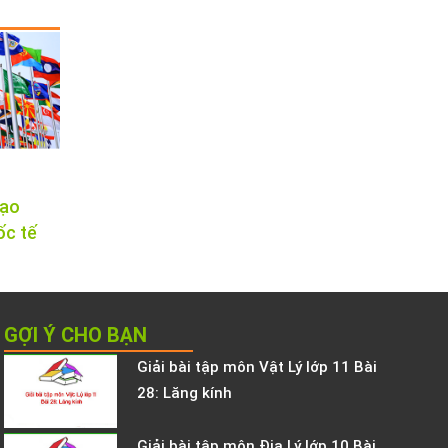
tạo
ốc tế
GỢI Ý CHO BẠN
Giải bài tập môn Vật Lý lớp 11 Bài
28: Lăng kính
Giải bài tập môn Địa Lý lớp 10 Bài