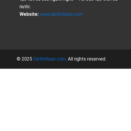
nước.
Website:
www.dethithuaz.com
© 2025
Dethithuaz.com
.
All rights reserved.