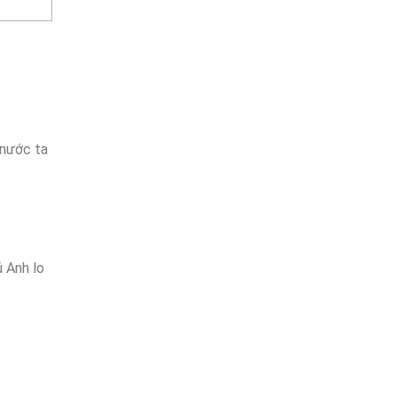
 nước ta
ú Anh lo