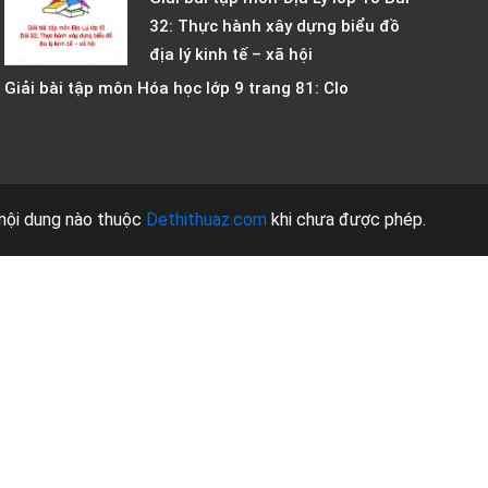
32: Thực hành xây dựng biểu đồ
địa lý kinh tế – xã hội
Giải bài tập môn Hóa học lớp 9 trang 81: Clo
nội dung nào thuộc
Dethithuaz.com
khi chưa được phép.