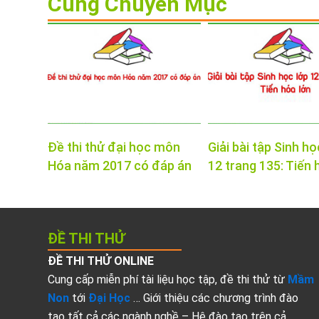
Cùng Chuyên Mục
Đề thi thử đại học môn
Giải bài tập Sinh họ
Hóa năm 2017 có đáp án
12 trang 135: Tiến 
ĐỀ THI THỬ
ĐỀ THI THỬ ONLINE
Cung cấp miễn phí tài liệu học tập, đề thi thử từ
Mầm
Non
tới
Đại Học
… Giới thiệu các chương trình đào
tạo tất cả các ngành nghề – Hệ đào tạo trên cả