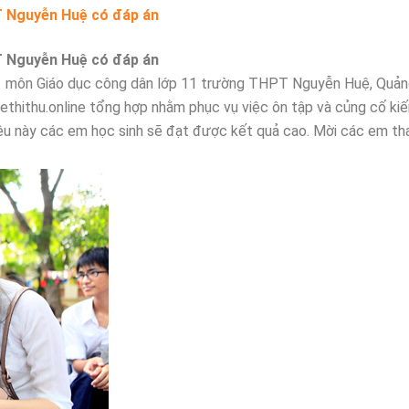
T Nguyễn Huệ có đáp án
T Nguyễn Huệ có đáp án
ì 1 môn Giáo dục công dân lớp 11 trường THPT Nguyễn Huệ, Quả
ethithu.online tổng hợp nhằm phục vụ việc ôn tập và củng cố ki
i liệu này các em học sinh sẽ đạt được kết quả cao. Mời các em t