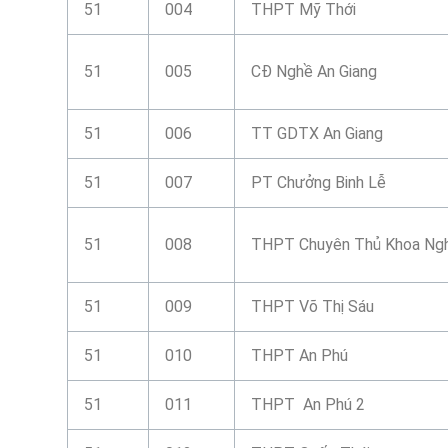
51
004
THPT Mỹ Thới
51
005
CĐ Nghề An Giang
51
006
TT GDTX An Giang
51
007
PT Chưởng Binh Lễ
51
008
THPT Chuyên Thủ Khoa Ngh
51
009
THPT Võ Thị Sáu
51
010
THPT An Phú
51
011
THPT An Phú 2