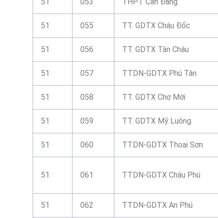
51
053
THPT Cần Đăng
51
055
TT. GDTX Châu Đốc
51
056
TT. GDTX Tân Châu
51
057
TTDN-GDTX Phú Tân
51
058
TT. GDTX Chợ Mới
51
059
TT. GDTX Mỹ Luông
51
060
TTDN-GDTX Thoại Sơn
51
061
TTDN-GDTX Châu Phú
51
062
TTDN-GDTX An Phú