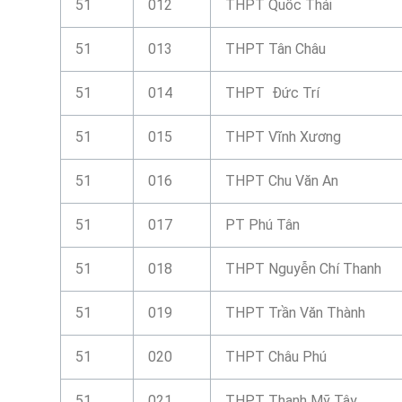
51
012
THPT Quốc Thái
51
013
THPT Tân Châu
51
014
THPT Đức Trí
51
015
THPT Vĩnh Xương
51
016
THPT Chu Văn An
51
017
PT Phú Tân
51
018
THPT Nguyễn Chí Thanh
51
019
THPT Trần Văn Thành
51
020
THPT Châu Phú
51
021
THPT Thạnh Mỹ Tây