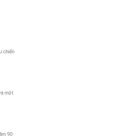
u chiến
 và một
năm 90