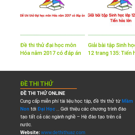
Đề thi thử đại học môn
Giải bài tập Sinh họ
Hóa năm 2017 có đáp án
12 trang 135: Tiến 
ĐỀ THI THỬ
ĐỀ THI THỬ ONLINE
Cung cấp miễn phí tài liệu học tập, đề thi thử từ
Mầm
Non
tới
Đại Học
… Giới thiệu các chương trình đào
tạo tất cả các ngành nghề – Hệ đào tạo trên cả
nước.
Website:
www.dethithuaz.com