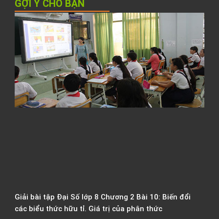
GỢI Ý CHO BẠN
Đ
t
t
s
v
l
1
T
A
S
G
Đ
H
Giải bài tập Đại Số lớp 8 Chương 2 Bài 10: Biến đổi
các biểu thức hữu tỉ. Giá trị của phân thức