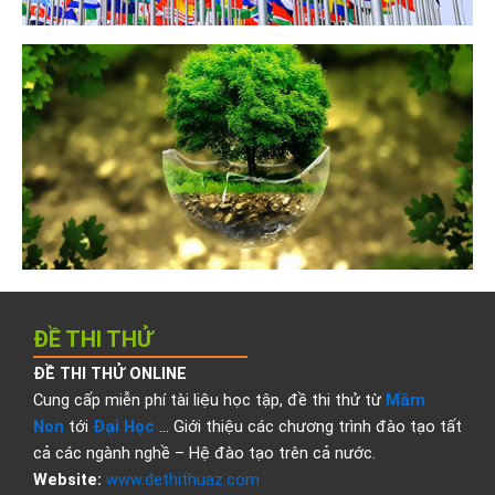
ĐỀ THI THỬ
ĐỀ THI THỬ ONLINE
Cung cấp miễn phí tài liệu học tập, đề thi thử từ
Mầm
Non
tới
Đại Học
… Giới thiệu các chương trình đào tạo tất
cả các ngành nghề – Hệ đào tạo trên cả nước.
Website:
www.dethithuaz.com