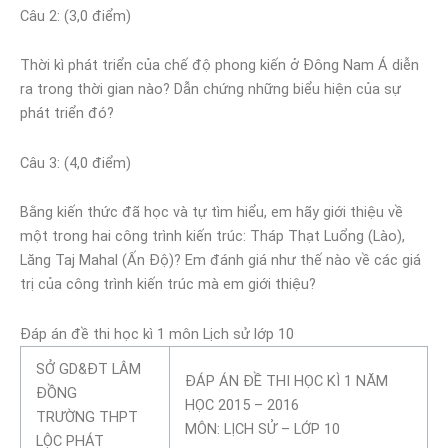
Câu 2: (3,0 điểm)
Thời kì phát triển của chế độ phong kiến ở Đông Nam Á diễn
ra trong thời gian nào? Dẫn chứng những biểu hiện của sự
phát triển đó?
Câu 3: (4,0 điểm)
Bằng kiến thức đã học và tự tìm hiểu, em hãy giới thiệu về
một trong hai công trình kiến trúc: Tháp Thạt Luổng (Lào),
Lăng Taj Mahal (Ấn Độ)? Em đánh giá như thế nào về các giá
trị của công trình kiến trúc mà em giới thiệu?
Đáp án đề thi học kì 1 môn Lịch sử lớp 10
SỞ GD&ĐT LÂM
ĐÁP ÁN ĐỀ THI HỌC KÌ 1 NĂM
ĐỒNG
HỌC 2015 – 2016
TRƯỜNG THPT
MÔN: LỊCH SỬ – LỚP 10
LỘC PHÁT