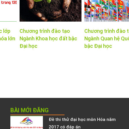
c lớp
Chương trình đào tạo
Chương trình đào 
hóa lớn
Ngành Khoa học đất bậc
Ngành Quan hệ Qu
Đại học
bậc Đại học
BÀI MỚI ĐĂNG
Đề thi thử đại học môn Hóa năm
2017 có đáp án