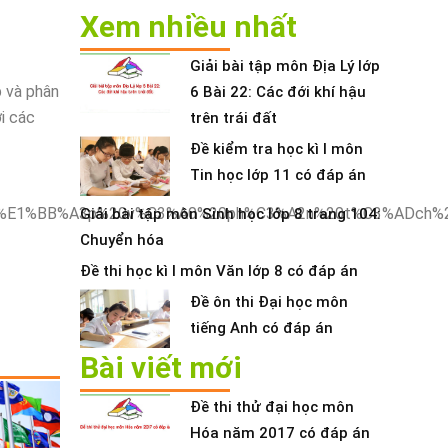
Xem nhiều nhất
Giải bài tập môn Địa Lý lớp
p và phân
6 Bài 22: Các đới khí hậu
ời các
trên trái đất
Đề kiểm tra học kì I môn
Tin học lớp 11 có đáp án
Giải bài tập môn Sinh học lớp 8 trang 104:
Chuyển hóa
Đề thi học kì I môn Văn lớp 8 có đáp án
Đề ôn thi Đại học môn
tiếng Anh có đáp án
Bài viết mới
Đề thi thử đại học môn
Hóa năm 2017 có đáp án