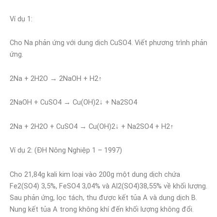
Ví dụ 1:
Cho Na phản ứng với dung dịch CuSO4. Viết phương trình phản
ứng.
2Na + 2H2O → 2NaOH + H2↑
2NaOH + CuSO4 → Cu(OH)2↓ + Na2SO4
2Na + 2H2O + CuSO4 → Cu(OH)2↓ + Na2SO4 + H2↑
Ví dụ 2: (ĐH Nông Nghiệp 1 – 1997)
Cho 21,84g kali kim loại vào 200g một dung dịch chứa
Fe2(SO4) 3,5%, FeSO4 3,04% và Al2(SO4)38,55% về khối lượng.
Sau phản ứng, lọc tách, thu được kết tủa A và dung dịch B.
Nung kết tủa A trong không khí đến khối lượng không đổi.