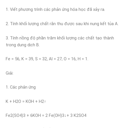
1. Viết phương trình các phản ứng hóa học đã xảy ra.
2. Tính khối lượng chất rắn thu được sau khi nung kết tủa A.
3. Tính nồng độ phần trăm khối lượng các chất tạo thành
trong dung dịch B.
Fe = 56, K = 39, S = 32, Al = 27, O = 16, H = 1.
Giải:
1. Các phản ứng
K + H2O = KOH + H2↑
Fe2(SO4)3 + 6KOH = 2 Fe(OH)3↓+ 3 K2SO4