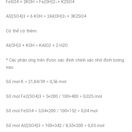
FeSO4 + 2KOH = Fe(OH)2↓+ K2SO4
Al2(SO4)3 + 6 KOH = 2Al(OH)3↓+ 3K2SO4
Có thể có thêm:
Al(OH)3 + KOH = KAlO2 + 2 H2O
* Các phản ứng trên được xác định chính xác nhờ định lượng
sau:
Số mol K = 21,84/39 = 0,56 mol
Số mol Fe2(SO4)3 = 5×200 / 100×400 = 0,025 mol
Số mol FeSO4 = 3,04×200 / 100×152 = 0,04 mol
Số mol Al2(SO4)3 = 100×342 / 8,55×200 = 0,05 mol