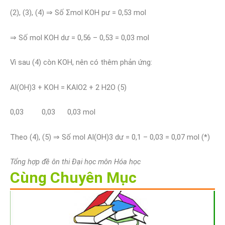
(2), (3), (4) ⇒ Số Σmol KOH pư = 0,53 mol
⇒ Số mol KOH dư = 0,56 – 0,53 = 0,03 mol
Vì sau (4) còn KOH, nên có thêm phản ứng:
Al(OH)3 + KOH = KAlO2 + 2 H2O (5)
0,03 0,03 0,03 mol
Theo (4), (5) ⇒ Số mol Al(OH)3 dư = 0,1 – 0,03 = 0,07 mol (*)
Tổng hợp đề ôn thi Đại học môn Hóa học
Cùng Chuyên Mục