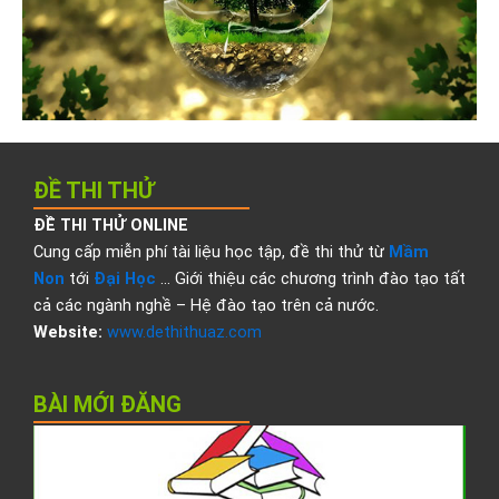
ĐỀ THI THỬ
ĐỀ THI THỬ ONLINE
Cung cấp miễn phí tài liệu học tập, đề thi thử từ
Mầm
Non
tới
Đại Học
… Giới thiệu các chương trình đào tạo tất
cả các ngành nghề – Hệ đào tạo trên cả nước.
Website:
www.dethithuaz.com
BÀI MỚI ĐĂNG
Đ
t
t