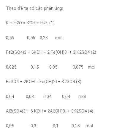
Theo đề ta có các phản ứng:
K + H2O = KOH + H2↑ (1)
0,56 0,56 0,28 mol
Fe2(SO4)3 + 6KOH = 2 Fe(OH)3↓+ 3 K2SO4 (2)
0,025 0,15 0,05 0,075 mol
FeSO4 + 2KOH = Fe(OH)2↓+ K2SO4 (3)
0,04 0,08 0,04 0,04 mol
Al2(SO4)3 + 6 KOH = 2Al(OH)3↓+ 3K2SO4 (4)
0,05 0,3 0,1 0,15 mol