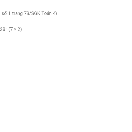
ập số 1 trang 78/SGK Toán 4)
 (7 × 2)