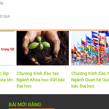
16
t tích
c lớp
Chương trình đào tạo
Chương trình đào 
hóa lớn
Ngành Khoa học đất bậc
Ngành Quan hệ Qu
Đại học
bậc Đại học
BÀI MỚI ĐĂNG