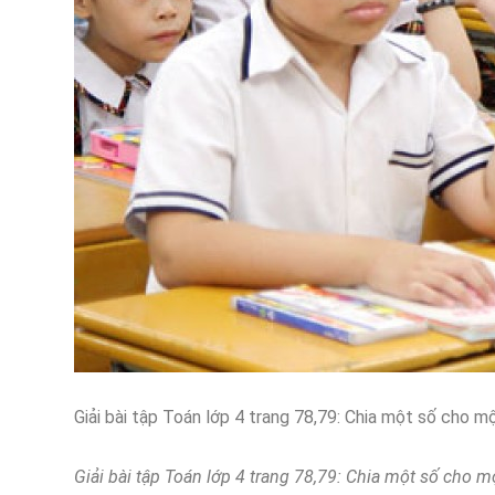
Giải bài tập Toán lớp 4 trang 78,79: Chia một số cho m
Giải bài tập Toán lớp 4 trang 78,79: Chia một số cho mộ