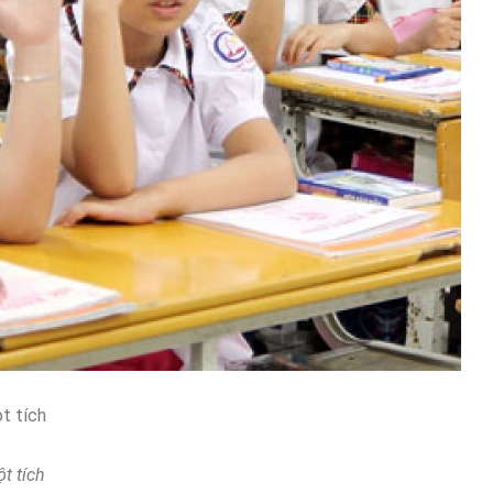
ột tích
t tích