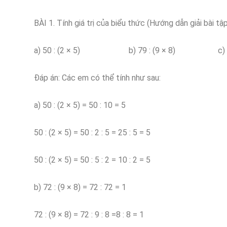
BÀI 1. Tính giá trị của biểu thức (Hướng dẫn giải bài t
a) 50 : (2 × 5) b) 79 : (9 × 8) c) 28 :
Đáp án: Các em có thể tính như sau:
a) 50 : (2 × 5) = 50 : 10 = 5
50 : (2 × 5) = 50 : 2 : 5 = 25 : 5 = 5
50 : (2 × 5) = 50 : 5 : 2 = 10 : 2 = 5
b) 72 : (9 × 8) = 72 : 72 = 1
72 : (9 × 8) = 72 : 9 : 8 =8 : 8 = 1