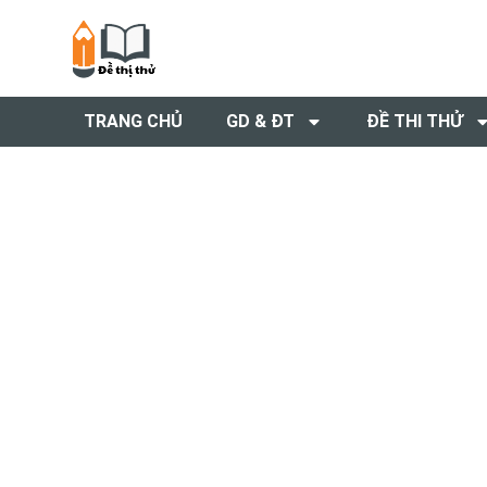
Nhảy
tới
nội
dung
TRANG CHỦ
GD & ĐT
ĐỀ THI THỬ