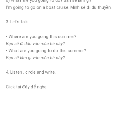
d) What are you going to do? Bạn sẽ làm gì?
I’m going to go on a boat cruise. Mình sẽ đi du thuyền.
3. Let’s talk.
• Where are you going this summer?
Bạn sẽ đi đâu vào mùa hè này?
• What are you going to do this summer?
Bạn sẽ làm gì vào mùa hè này?
4. Listen , circle and write.
Click tại đây để nghe: