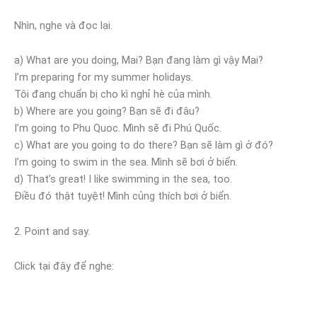
Nhìn, nghe và đọc lại.
a) What are you doing, Mai? Bạn đang làm gì vậy Mai?
I’m preparing for my summer holidays.
Tôi đang chuẩn bị cho kì nghỉ hè của mình.
b) Where are you going? Bạn sẽ đi đâu?
I’m going to Phu Quoc. Mình sẽ đi Phú Quốc.
c) What are you going to do there? Bạn sẽ làm gì ở đó?
I’m going to swim in the sea. Mình sẽ bơi ở biển.
d) That’s great! I like swimming in the sea, too.
Điều đó thật tuyệt! Mình củng thích bơi ở biển.
2. Point and say.
Click tại đây để nghe: