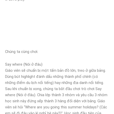
Chúng ta cùng chơi.
Say where (Nói ở đâu)
Giáo viên sẽ chuẩn bị một tấm bản đồ lớn, treo ở giữa bảng.
Dùng bút highlight đánh dấu những thành phố chính (có
những điểm du lịch nổi tiếng) hay những địa danh nổi tiếng.
Sau khi chuẩn bị xong, chúng ta bắt đầu chơi trò chơi Say
where (Nói ở đâu). Chia lớp thành 3 nhóm và yêu cầu 3 nhóm
học sinh này đứng xếp thành 3 hàng đối diện với bảng. Giáo
viên sê hỏi “Where are you going this summer holidays? (Các
em sẽ đi đâu vào kì nghỉ hè này?)”. Học sinh đầu tiên của