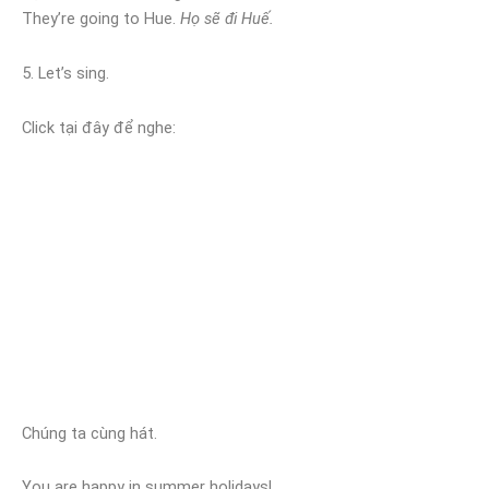
They’re going to Hue.
Họ sẽ đi Huế.
5. Let’s sing.
Click tại đây để nghe:
Chúng ta cùng hát.
You are happy in summer holidays!