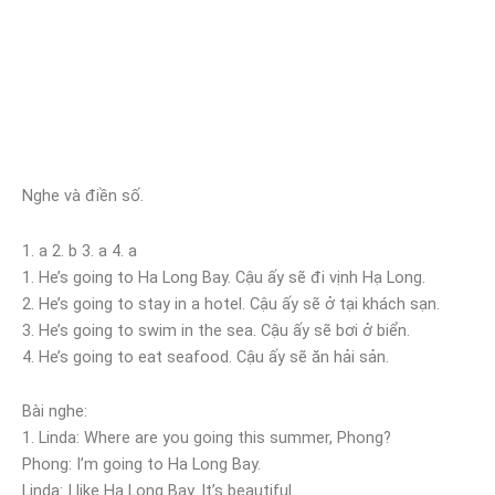
Nghe và điền số.
1. a 2. b 3. a 4. a
1. He’s going to Ha Long Bay. Cậu ấy sẽ đi vịnh Hạ Long.
2. He’s going to stay in a hotel. Cậu ấy sẽ ở tại khách sạn.
3. He’s going to swim in the sea. Cậu ấy sẽ bơi ở biển.
4. He’s going to eat seafood. Cậu ấy sẽ ăn hải sản.
Bài nghe:
1. Linda: Where are you going this summer, Phong?
Phong: I’m going to Ha Long Bay.
Linda: I like Ha Long Bay. It’s beautiful.