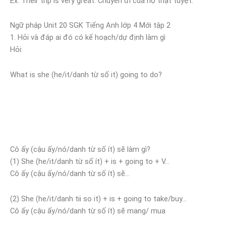
Ex: Their trip is very great. Chuyến đi của họ thật tuyệt.
Ngữ pháp Unit 20 SGK Tiếng Anh lớp 4 Mới tập 2
1. Hỏi và đáp ai đó có kế hoạch/dự định làm gì
Hỏi:
What is she (he/it/danh từ số it) going to do?
Cô ấy (cậu ấy/nó/danh từ số ít) sẽ làm gì?
(1) She (he/it/danh từ số ít) + is + going to + V…
Cô ấy (cậu ấy/nó/danh từ số ít) sẽ…
(2) She (he/it/danh tii so it) + is + going to take/buy…
Cô ấy (cậu ấy/nó/danh từ số ít) sẽ mang/ mua