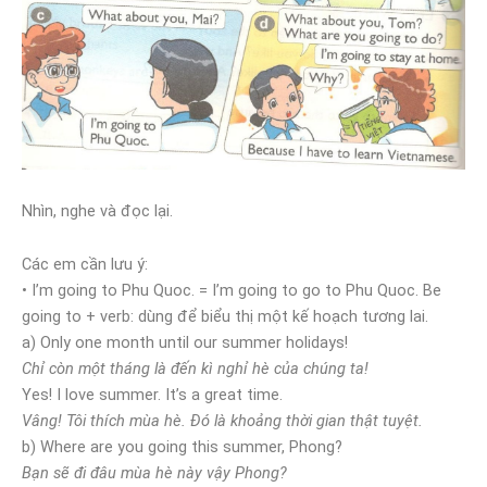
Nhìn, nghe và đọc lại.
Các em cần lưu ý:
• I’m going to Phu Quoc. = I’m going to go to Phu Quoc. Be
going to + verb: dùng để biểu thị một kế hoạch tương lai.
a) Only one month until our summer holidays!
Chỉ còn một tháng là đến kì nghỉ hè của chúng ta!
Yes! I love summer. It’s a great time.
Vâng! Tôi thích mùa hè. Đó là khoảng thời gian thật tuyệt.
b) Where are you going this summer, Phong?
Bạn sẽ đi đâu mùa hè này vậy Phong?