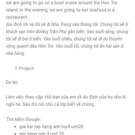
we are going to go on a boat cruise around the Hon Tre
island. In the evening, we are going to eat seafood in a
restaurant.
Gia đình tôi và tôi sẽ đi Nha Trang vào tháng tới. Chúng tôi sẽ ở
khách sạn trên đường Trần Phú gần biển. Vào buổi sáng, chúng
tôi sẽ đi bơi ở biển. Vào buổi chiều, chúng tôi sẽ đi du thuyền
vòng quanh đảo Hòn Tre. Vào buổi tối, chúng tôi ăn hải sản ở
nhà hàng.
Project.
Dự án.
Làm việc theo cặp. Hỏi bạn của em về dự định của họ cho kì
nghỉ hè. Sau đó nói cho cả lớp biết về chúng.
Tìm kiếm Google:
giai bai tap tieng anh lop4 unit20
giai tieng anh 4 unit 20