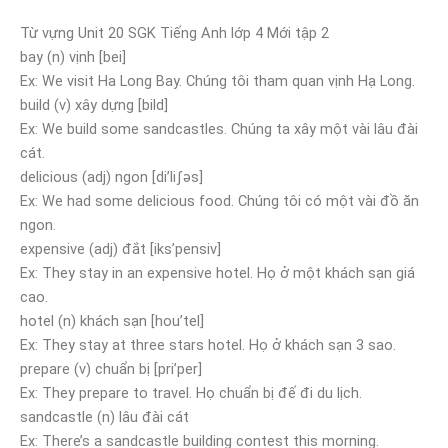
Từ vựng Unit 20 SGK Tiếng Anh lớp 4 Mới tập 2
bay (n) vịnh [bei]
Ex: We visit Ha Long Bay. Chúng tôi tham quan vịnh Hạ Long.
build (v) xây dựng [bild]
Ex: We build some sandcastles. Chúng ta xây một vài lâu đài
cát.
delicious (adj) ngon [di’liʃəs]
Ex: We had some delicious food. Chúng tôi có một vài đồ ăn
ngon.
expensive (adj) đắt [iks’pensiv]
Ex: They stay in an expensive hotel. Họ ở một khách sạn giá
cao.
hotel (n) khách sạn [hou’tel]
Ex: They stay at three stars hotel. Họ ở khách sạn 3 sao.
prepare (v) chuẩn bị [pri’per]
Ex: They prepare to travel. Họ chuẩn bị đế đi du lịch.
sandcastle (n) lâu đài cát
Ex: There’s a sandcastle building contest this morning.