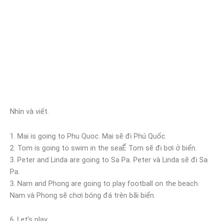
Nhìn và viết.
1. Mai is going to Phu Quoc. Mai sẽ đi Phú Quốc.
2. Tom is going to swim in the seaẾ Tom sẽ đi bơi ở biển.
3. Peter and Linda are going to Sa Pa. Peter và Linda sẽ đi Sa
Pa.
3. Nam and Phong are going to play football on the beach.
Nam và Phong sẽ chơi bóng đá trên bãi biển.
6. Let’s play.