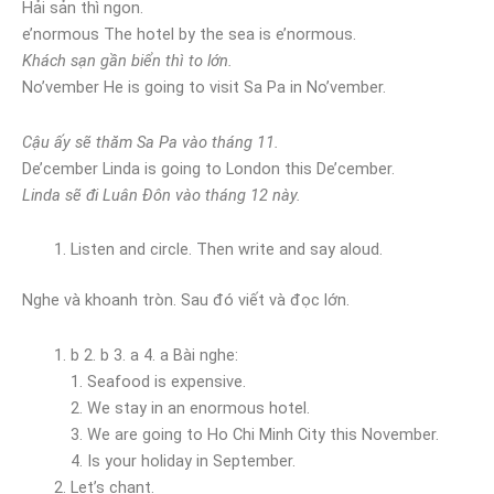
Hải sản thì ngon.
e’normous The hotel by the sea is e’normous.
Khách sạn gần biển thì to lớn.
No’vember He is going to visit Sa Pa in No’vember.
Cậu ấy sẽ thăm Sa Pa vào tháng 11.
De’cember Linda is going to London this De’cember.
Linda sẽ đi Luân Đôn vào tháng 12 này.
Listen and circle. Then write and say aloud.
Nghe và khoanh tròn. Sau đó viết và đọc lớn.
b 2. b 3. a 4. a Bài nghe:
1. Seafood is expensive.
2. We stay in an enormous hotel.
3. We are going to Ho Chi Minh City this November.
4. Is your holiday in September.
Let’s chant.