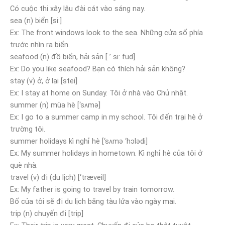
Có cuộc thi xây lâu đài cát vào sáng nay.
sea (n) biển [si:]
Ex: The front windows look to the sea. Những cửa sổ phía
trước nhìn ra biển.
seafood (n) đồ biển, hải sản [ ’ si: fud]
Ex: Do you like seafood? Bạn có thích hải sản không?
stay (v) ở, ở lại [stei]
Ex: I stay at home on Sunday. Tôi ở nhà vào Chủ nhật.
summer (n) mùa hè [‘sʌmə]
Ex: I go to a summer camp in my school. Tôi đến trại hè ở
trường tôi.
summer holidays kì nghỉ hè [‘sʌmə ‘hɔlədi]
Ex: My summer holidays in hometown. Kì nghỉ hè của tôi ở
què nhà.
travel (v) đi (du lịch) [‘træveil]
Ex: My father is going to travel by train tomorrow.
Bố của tôi sẽ đi du lịch bằng tàu lửa vào ngày mai.
trip (n) chuyến đi [trip]