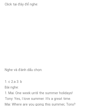
Click tại đây để nghe:
Nghe và đánh dấu chọn.
1. c 2.a 3. b
Bài nghe:
1. Mai: One week until the summer holidays!
Tony: Yes, I love summer. It’s a great time.
Mai: Where are you going this summer, Tony?