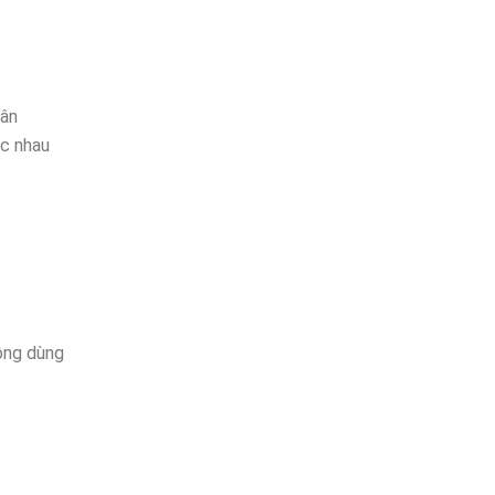
hân
ác nhau
hông dùng