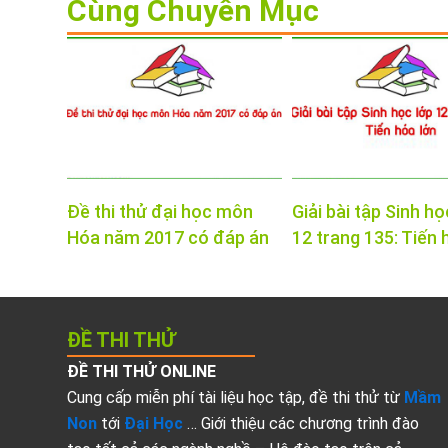
Cùng Chuyên Mục
Đề thi thử đại học môn
Giải bài tập Sinh họ
Hóa năm 2017 có đáp án
12 trang 135: Tiến 
ĐỀ THI THỬ
ĐỀ THI THỬ ONLINE
Cung cấp miễn phí tài liệu học tập, đề thi thử từ
Mầm
Non
tới
Đại Học
… Giới thiệu các chương trình đào