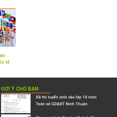
tạo
ốc tế
GỢI Ý CHO BẠN
Đề thi tuyển sinh vào lớp 10 môn
Toán sở GD&ĐT Ninh Thuận