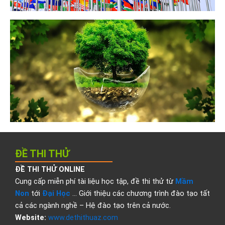
ĐỀ THI THỬ
ĐỀ THI THỬ ONLINE
Cung cấp miễn phí tài liệu học tập, đề thi thử từ
Mầm
Non
tới
Đại Học
… Giới thiệu các chương trình đào tạo tất
cả các ngành nghề – Hệ đào tạo trên cả nước.
Website:
www.dethithuaz.com