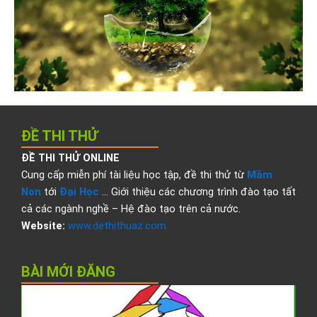
ĐỀ THI THỬ
ĐỀ THI THỬ ONLINE
Cung cấp miễn phí tài liệu học tập, đề thi thử từ
Mầm
Non
tới
Đại Học
… Giới thiệu các chương trình đào tạo tất
cả các ngành nghề – Hệ đào tạo trên cả nước.
Website:
www.dethithuaz.com
BÀI MỚI ĐĂNG
Đ
t