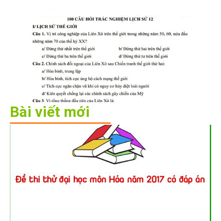
Bài viết mới