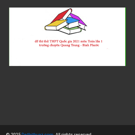
C
đ
t
Q
g
2
T
l
t
c
Q
T
–
P
© 2025
Dethithuaz.com
.
All rights reserved.