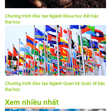
Chương trình đào tạo Ngành Khoa học đất bậc
Đại học
Chương trình đào tạo Ngành Quan hệ Quốc tế bậc
Đại học
Xem nhiều nhất