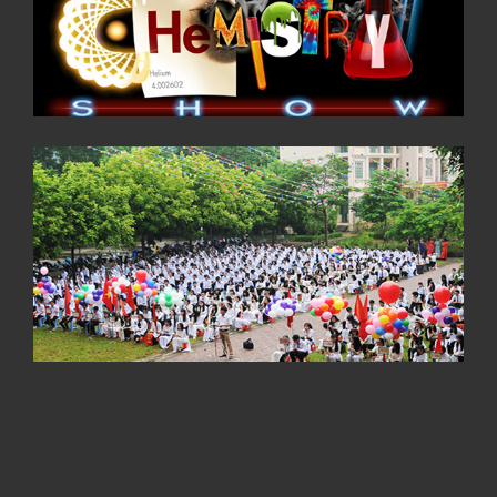
S
H
h
Đ
Đ
t
Q
g
2
N
v
t
C
L