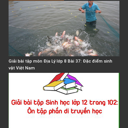
T
h
N
n
c
g
Giải bài tập môn Địa Lý lớp 8 Bài 37: Đặc điểm sinh
vật Việt Nam
G
b
t
S
h
l
t
1