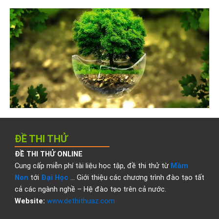
ĐỀ THI THỬ
ĐỀ THI THỬ ONLINE
Cung cấp miễn phí tài liệu học tập, đề thi thử từ
Mầm
Non
tới
Đại Học
… Giới thiệu các chương trình đào tạo tất
cả các ngành nghề – Hệ đào tạo trên cả nước.
Website:
www.dethithuaz.com