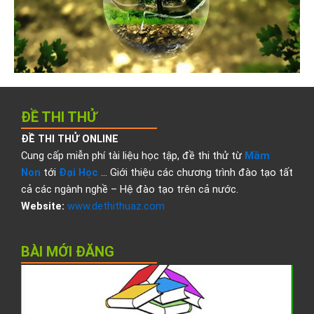
ĐỀ THI THỬ
ĐỀ THI THỬ ONLINE
Cung cấp miễn phí tài liệu học tập, đề thi thử từ
Mầm
Non
tới
Đại Học
… Giới thiệu các chương trình đào tạo tất
cả các ngành nghề – Hệ đào tạo trên cả nước.
Website:
www.dethithuaz.com
BÀI MỚI ĐĂNG
Đ
t
t