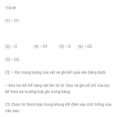
Trả lời:
(1) – O1
(2) – O (4) – O1 (5) – O (6) – O2
(3) – O2
C2. – Đo trọng lượng của vật và ghi kết quả vào bảng dưới.
– Kéo lực kế để nâng vật lên từ từ. Đọc và ghi số chỉ của lực
kế theo ba trường hợp ghi trong bảng.
C3. Chọn từ thích hợp trong khung để điền vào chồ trống của
câu sau :