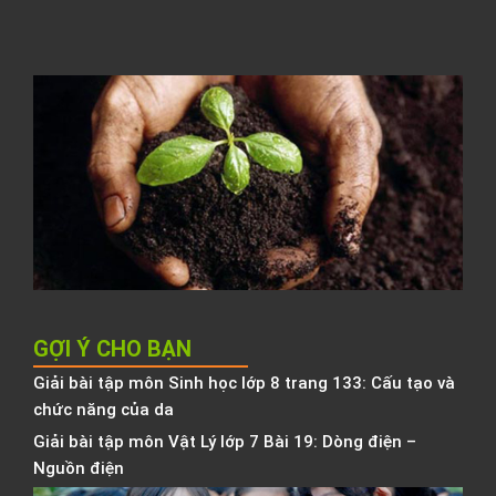
T
h
l
C
t
đ
N
K
h
b
h
GỢI Ý CHO BẠN
Giải bài tập môn Sinh học lớp 8 trang 133: Cấu tạo và
chức năng của da
Giải bài tập môn Vật Lý lớp 7 Bài 19: Dòng điện –
Nguồn điện