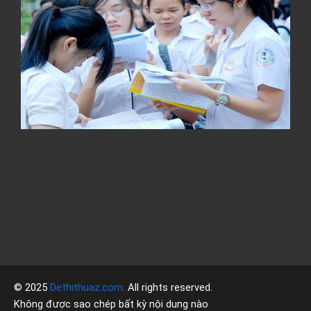
V
l
l
1
B
t
t
h
v
p
t
l
c
đ
á
© 2025
Dethithuaz.com
.
All rights reserved.
Không được sao chép bất kỳ nội dung nào