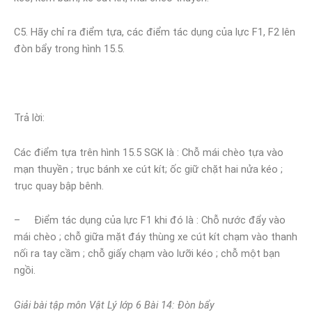
C5. Hãy chỉ ra điểm tựa, các điểm tác dụng của lực F1, F2 lên
đòn bẩy trong hình 15.5.
Trả lời:
Các điểm tựa trên hình 15.5 SGK là : Chỗ mái chèo tựa vào
mạn thuyền ; trục bánh xe cút kít; ốc giữ chặt hai nửa kéo ;
trục quay bập bênh.
– Điểm tác dụng của lực F1 khi đó là : Chỗ nước đẩy vào
mái chèo ; chỗ giữa mặt đáy thùng xe cút kít chạm vào thanh
nối ra tay cầm ; chỗ giấy chạm vào lưỡi kéo ; chỗ một bạn
ngồi.
Giải bài tập môn Vật Lý lớp 6 Bài 14: Đòn bẩy